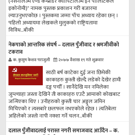
(नेसनलिज्म एण्ड कम्प्राडर क्यापिटलिज्म इन पाेलिटिकल
इकाेनोमी)" नामक पुस्तक प्रकाशन गरी बजारमा
ल्याउनुभएकोछ । पुस्तकमा जम्मा पाँच अध्याय रहेका छन् ।
पहिलो अध्यायमा लेखकले मुलुककाे राष्ट्रियतामा
विविध...
बाँकी
नेकपाको आन्तरिक संघर्ष – दलाल पुँजीवाद र श्रमजीवीको
टकराव
क. कुसुम केशव पराजुली
२०७७ वैशाख १९ गते शुक्रवार
साठी बर्ष काटेका दुई जना छिमेकी
काकाहरु कुस्ती खेल्दै लडेको देखेर हामी
दङ्ग पर्‍यौँ । सानैदेखि मन नमिलेका
जुम्ल्याहा जस्ता देखिने ती काकाहरु एउटै आमाको कोखबाट
जन्मिएका थिए । उनीहरुको कुस्ती चार अङ्गुल जमिन
मिचिएको र त्यसबारे छलफल नभएकोले रहेछ । त्यतिबेला
अहिलेको जस्तो नापी नक्शा गर्ने चलन...
बाँकी
दलाल पुँजीवादलाई परास्त नगरी समाजवाद आउँदैन – क.