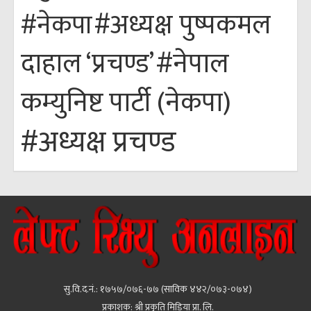
#अध्यक्ष पुष्पकमल
#नेकपा
#नेपाल
दाहाल ‘प्रचण्ड’
कम्युनिष्ट पार्टी (नेकपा)
#अध्यक्ष प्रचण्ड
सु.वि.द.नं.: १७५७/०७६-७७ (साविक ४४२/०७३-०७४)
प्रकाशक: श्री प्रकृति मिडिया प्रा. लि.