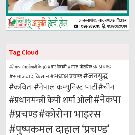
Tag Cloud
क. प्रचण्ड
#भरत पोखरेल
#नेकपा (माओवादी केन्द्र)
#माओवादी
#जनयुद्ध
#अध्यक्ष प्रचण्ड
किसान
#समाजवाद
#कविता
#नेपाल कम्युनिस्ट पार्टी
#चीन
#नेकपा
#प्रधानमन्त्री केपी शर्मा ओली
#कोरोना भाइरस
#प्रचण्ड
#पुष्पकमल दाहाल ‘प्रचण्ड’