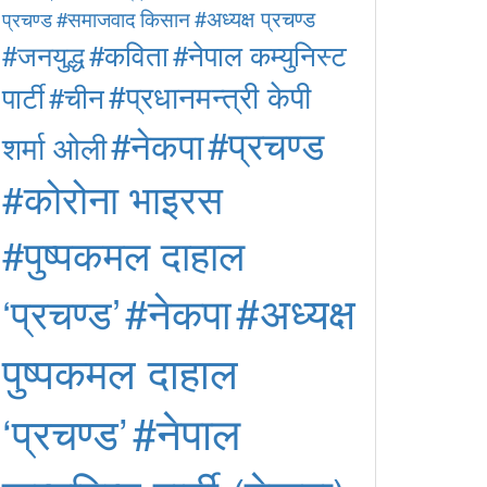
#अध्यक्ष प्रचण्ड
#समाजवाद
किसान
प्रचण्ड
#कविता
#नेपाल कम्युनिस्ट
#जनयुद्ध
#प्रधानमन्त्री केपी
पार्टी
#चीन
#प्रचण्ड
#नेकपा
शर्मा ओली
#कोरोना भाइरस
#पुष्पकमल दाहाल
#अध्यक्ष
#नेकपा
‘प्रचण्ड’
पुष्पकमल दाहाल
#नेपाल
‘प्रचण्ड’