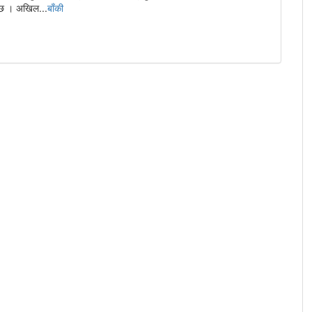
ो छ । अखिल...
बाँकी