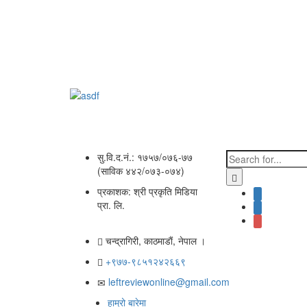
सु.वि.द.नं.: १७५७/०७६-७७
(साविक ४४२/०७३-०७४)
प्रकाशक: श्री प्रकृति मिडिया
प्रा. लि.
चन्द्रागिरी, काठमाडाैं, नेपाल ।
+९७७-९८५१२४२६६९
leftreviewonline@gmail.com
हाम्रो बारेमा