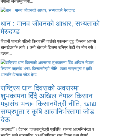
नेपाली जनसमुदायमा...
धान : मानव जीवनको आधार, सभ्यताको
मेरुदण्ड
बिहानी घामको पहिलो किरणसँगै गाउँको एकजना वृद्ध किसान आफ्नो
धानखेततर्फ लागे । उनी खेतको डिलमा उभिएर केही बेर मौन बसे ।
हल्का...
राष्ट्रिय धान दिवसको अवसरमा
शुभकामना दिँदै अखिल नेपाल किसान
महासंघ भन्छः किसानमैत्री नीति, खाद्य
सम्प्रभुता र कृषि आत्मनिर्भरतामा जोड
देऊ
काठमाडौँ । देशभर "जलवायुमैत्री प्रविधि, धानमा आत्मनिर्भरता र
समृद्धि" भन्ने नारासहित २३औँ राष्ट्रिय धान दिवस तथा रोपाइँ