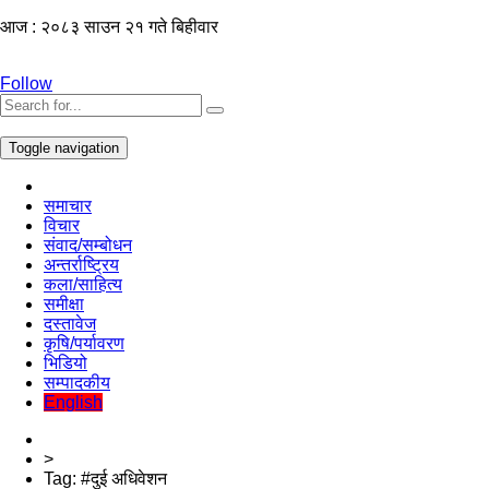
आज : २०८३ साउन २१ गते बिहीवार
Follow
Toggle navigation
समाचार
विचार
संवाद/सम्बोधन
अन्तर्राष्ट्रिय
कला/साहित्य
समीक्षा
दस्तावेज
कृषि/पर्यावरण
भिडियो
सम्पादकीय
English
>
Tag:
#दुई अधिवेशन