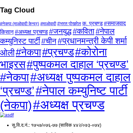
Tag Cloud
क. प्रचण्ड
#समाजवाद
#माओवादी
#भरत पोखरेल
#नेकपा (माओवादी केन्द्र)
#कविता
#नेपाल
#जनयुद्ध
किसान
#अध्यक्ष प्रचण्ड
#प्रधानमन्त्री केपी शर्मा
कम्युनिस्ट पार्टी
#चीन
#प्रचण्ड
#कोरोना
#नेकपा
ओली
#पुष्पकमल दाहाल ‘प्रचण्ड’
भाइरस
#अध्यक्ष पुष्पकमल दाहाल
#नेकपा
#नेपाल कम्युनिष्ट पार्टी
‘प्रचण्ड’
#अध्यक्ष प्रचण्ड
(नेकपा)
सु.वि.द.नं.: १७५७/०७६-७७ (साविक ४४२/०७३-०७४)