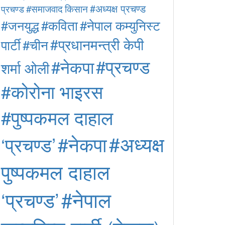
#अध्यक्ष प्रचण्ड
#समाजवाद
किसान
प्रचण्ड
#कविता
#नेपाल कम्युनिस्ट
#जनयुद्ध
#प्रधानमन्त्री केपी
पार्टी
#चीन
#प्रचण्ड
#नेकपा
शर्मा ओली
#कोरोना भाइरस
#पुष्पकमल दाहाल
#अध्यक्ष
#नेकपा
‘प्रचण्ड’
पुष्पकमल दाहाल
#नेपाल
‘प्रचण्ड’