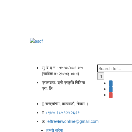
सु.वि.द.नं.: १७५७/०७६-७७
(साविक ४४२/०७३-०७४)
प्रकाशक: श्री प्रकृति मिडिया
प्रा. लि.
चन्द्रागिरी, काठमाडाैं, नेपाल ।
+९७७-९८५१२४२६६९
leftreviewonline@gmail.com
हाम्रो बारेमा