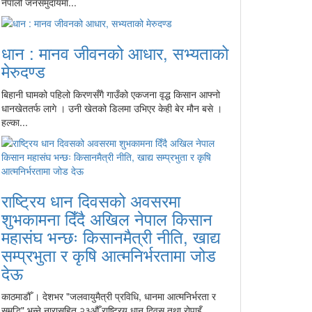
नेपाली जनसमुदायमा...
धान : मानव जीवनको आधार, सभ्यताको
मेरुदण्ड
बिहानी घामको पहिलो किरणसँगै गाउँको एकजना वृद्ध किसान आफ्नो
धानखेततर्फ लागे । उनी खेतको डिलमा उभिएर केही बेर मौन बसे ।
हल्का...
राष्ट्रिय धान दिवसको अवसरमा
शुभकामना दिँदै अखिल नेपाल किसान
महासंघ भन्छः किसानमैत्री नीति, खाद्य
सम्प्रभुता र कृषि आत्मनिर्भरतामा जोड
देऊ
काठमाडौँ । देशभर "जलवायुमैत्री प्रविधि, धानमा आत्मनिर्भरता र
समृद्धि" भन्ने नारासहित २३औँ राष्ट्रिय धान दिवस तथा रोपाइँ