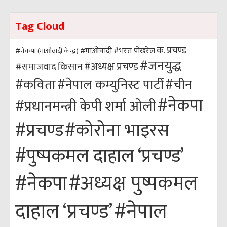
Tag Cloud
क. प्रचण्ड
#भरत पोखरेल
#नेकपा (माओवादी केन्द्र)
#माओवादी
#जनयुद्ध
#अध्यक्ष प्रचण्ड
किसान
#समाजवाद
#कविता
#नेपाल कम्युनिस्ट पार्टी
#चीन
#नेकपा
#प्रधानमन्त्री केपी शर्मा ओली
#कोरोना भाइरस
#प्रचण्ड
#पुष्पकमल दाहाल ‘प्रचण्ड’
#अध्यक्ष पुष्पकमल
#नेकपा
#नेपाल
दाहाल ‘प्रचण्ड’