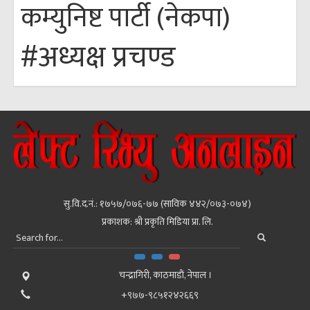
कम्युनिष्ट पार्टी (नेकपा)
#अध्यक्ष प्रचण्ड
सु.वि.द.नं.: १७५७/०७६-७७ (साविक ४४२/०७३-०७४)
प्रकाशक: श्री प्रकृति मिडिया प्रा. लि.
चन्द्रागिरी, काठमाडाैं, नेपाल ।
+९७७-९८५१२४२६६९