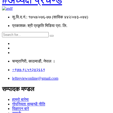
सु.वि.द.नं.: १७५७/०७६-७७ (साविक ४४२/०७३-०७४)
प्रकाशक: श्री प्रकृति मिडिया प्रा. लि.
चन्द्रागिरी, काठमाडाैं, नेपाल ।
+९७७-९८५१२४२६६९
leftreviewonline@gmail.com
सम्पादक मण्डल
हाम्रो बारेमा
गोपनियता सम्बन्धी नीति
विज्ञापन बारे