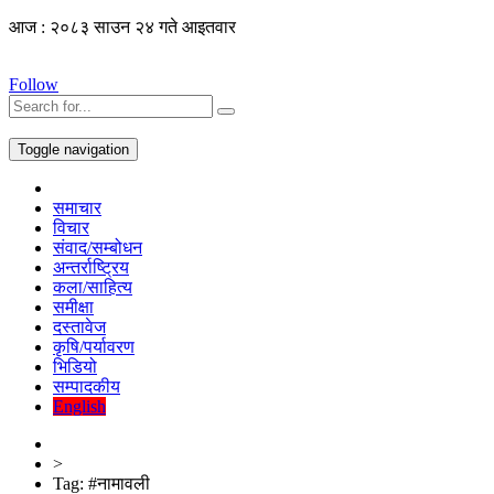
आज : २०८३ साउन २४ गते आइतवार
Follow
Toggle navigation
समाचार
विचार
संवाद/सम्बोधन
अन्तर्राष्ट्रिय
कला/साहित्य
समीक्षा
दस्तावेज
कृषि/पर्यावरण
भिडियो
सम्पादकीय
English
>
Tag:
#नामावली