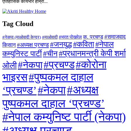
ऐतिहासिक कार्यभार हाम्रा...
Tag Cloud
#समाजवाद
क. प्रचण्ड
#माओवादी
#भरत पोखरेल
#नेकपा (माओवादी केन्द्र)
#जनयुद्ध
#कविता
#नेपाल
#अध्यक्ष प्रचण्ड
किसान
#प्रधानमन्त्री केपी शर्मा
कम्युनिस्ट पार्टी
#चीन
#कोरोना
#प्रचण्ड
#नेकपा
ओली
#पुष्पकमल दाहाल
भाइरस
#अध्यक्ष
#नेकपा
‘प्रचण्ड’
पुष्पकमल दाहाल ‘प्रचण्ड’
#नेपाल कम्युनिष्ट पार्टी (नेकपा)
#अध्यक्ष प्रचण्ड