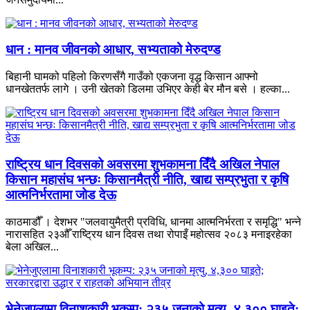
धान : मानव जीवनको आधार, सभ्यताको मेरुदण्ड
बिहानी घामको पहिलो किरणसँगै गाउँको एकजना वृद्ध किसान आफ्नो
धानखेततर्फ लागे । उनी खेतको डिलमा उभिएर केही बेर मौन बसे । हल्का...
राष्ट्रिय धान दिवसको अवसरमा शुभकामना दिँदै अखिल नेपाल
किसान महासंघ भन्छः किसानमैत्री नीति, खाद्य सम्प्रभुता र कृषि
आत्मनिर्भरतामा जोड देऊ
काठमाडौँ । देशभर "जलवायुमैत्री प्रविधि, धानमा आत्मनिर्भरता र समृद्धि" भन्ने
नारासहित २३औँ राष्ट्रिय धान दिवस तथा रोपाइँ महोत्सव २०८३ मनाइरहेका
बेला अखिल...
भेनेजुएलामा विनाशकारी भूकम्प: २३५ जनाको मृत्यु, ४,३०० घाइते;