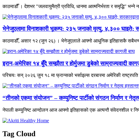
काठमाडौँ । देशभर "जलवायुमैत्री प्रविधि, धानमा आत्मनिर्भरता र समृद्धि" भन्
भेनेजुएलामा विनाशकारी भूकम्प: २३५ जनाको मृत्यु, ४,३०० घाइते; स
काठमाडौँ, असार १२ (जुन २६) । भेनेजुएलाले आफ्नो आधुनिक इतिहासकै सबैभन्दा 
इरान-अमेरिका १४ बुँदे सम्झौता र होर्मुजमा डुबेको साम्राज्यवादी काग
परिचयः सन् २०२६ जुन १८ मा फ्रान्सको भर्साइल्स दरबारमा अमेरिकी राष्ट्रपति डो
“तीनको एकमा संयोजन” – कम्युनिष्ट पार्टीको संगठन निर्माण र नेतृ
नेपाली कम्युनिष्ट आन्दोलन आज आफ्नो इतिहासको एक अत्यन्तै संवेदनशील र निर
Tag Cloud