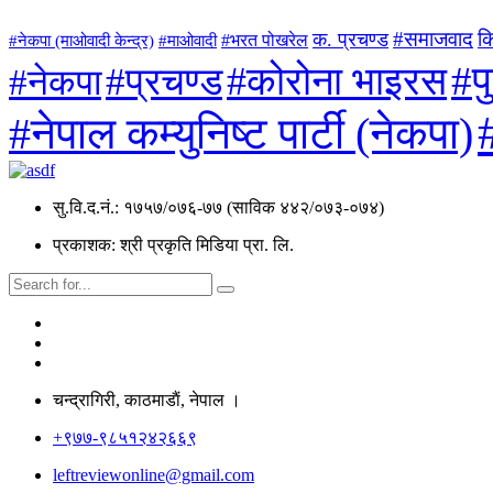
#समाजवाद
क
क. प्रचण्ड
#माओवादी
#भरत पोखरेल
#नेकपा (माओवादी केन्द्र)
#प
#कोरोना भाइरस
#प्रचण्ड
#नेकपा
#नेपाल कम्युनिष्ट पार्टी (नेकपा)
सु.वि.द.नं.: १७५७/०७६-७७ (साविक ४४२/०७३-०७४)
प्रकाशक: श्री प्रकृति मिडिया प्रा. लि.
चन्द्रागिरी, काठमाडाैं, नेपाल ।
+९७७-९८५१२४२६६९
leftreviewonline@gmail.com