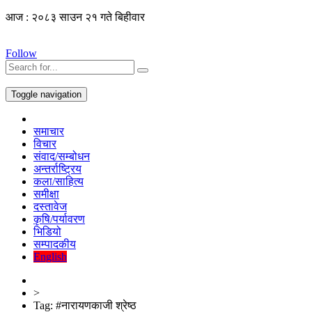
आज : २०८३ साउन २१ गते बिहीवार
Follow
Toggle navigation
समाचार
विचार
संवाद/सम्बोधन
अन्तर्राष्ट्रिय
कला/साहित्य
समीक्षा
दस्तावेज
कृषि/पर्यावरण
भिडियो
सम्पादकीय
English
>
Tag:
#नारायणकाजी श्रेष्ठ