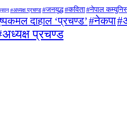
#जनयुद्ध
#कविता
#नेपाल कम्युनिस्
#अध्यक्ष प्रचण्ड
िसान
#अ
#नेकपा
ुष्पकमल दाहाल ‘प्रचण्ड’
#अध्यक्ष प्रचण्ड