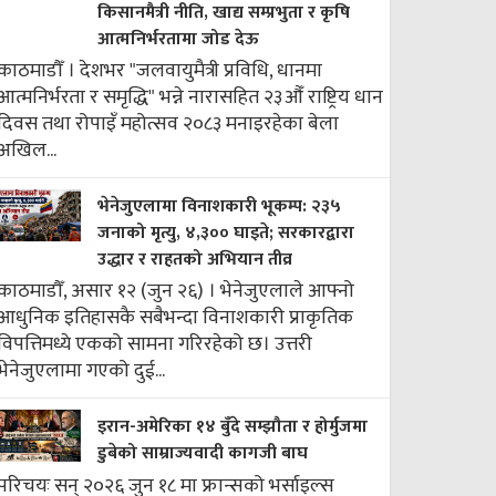
किसानमैत्री नीति, खाद्य सम्प्रभुता र कृषि
आत्मनिर्भरतामा जोड देऊ
काठमाडौँ । देशभर "जलवायुमैत्री प्रविधि, धानमा
आत्मनिर्भरता र समृद्धि" भन्ने नारासहित २३औँ राष्ट्रिय धान
दिवस तथा रोपाइँ महोत्सव २०८३ मनाइरहेका बेला
अखिल...
भेनेजुएलामा विनाशकारी भूकम्प: २३५
जनाको मृत्यु, ४,३०० घाइते; सरकारद्वारा
उद्धार र राहतको अभियान तीव्र
काठमाडौँ, असार १२ (जुन २६) । भेनेजुएलाले आफ्नो
आधुनिक इतिहासकै सबैभन्दा विनाशकारी प्राकृतिक
विपत्तिमध्ये एकको सामना गरिरहेको छ। उत्तरी
भेनेजुएलामा गएको दुई...
इरान-अमेरिका १४ बुँदे सम्झौता र होर्मुजमा
डुबेको साम्राज्यवादी कागजी बाघ
परिचयः सन् २०२६ जुन १८ मा फ्रान्सको भर्साइल्स