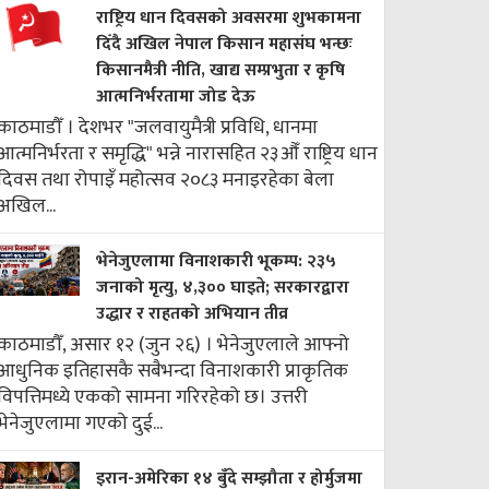
राष्ट्रिय धान दिवसको अवसरमा शुभकामना
दिँदै अखिल नेपाल किसान महासंघ भन्छः
किसानमैत्री नीति, खाद्य सम्प्रभुता र कृषि
आत्मनिर्भरतामा जोड देऊ
काठमाडौँ । देशभर "जलवायुमैत्री प्रविधि, धानमा
आत्मनिर्भरता र समृद्धि" भन्ने नारासहित २३औँ राष्ट्रिय धान
दिवस तथा रोपाइँ महोत्सव २०८३ मनाइरहेका बेला
अखिल...
भेनेजुएलामा विनाशकारी भूकम्प: २३५
जनाको मृत्यु, ४,३०० घाइते; सरकारद्वारा
उद्धार र राहतको अभियान तीव्र
काठमाडौँ, असार १२ (जुन २६) । भेनेजुएलाले आफ्नो
आधुनिक इतिहासकै सबैभन्दा विनाशकारी प्राकृतिक
विपत्तिमध्ये एकको सामना गरिरहेको छ। उत्तरी
भेनेजुएलामा गएको दुई...
इरान-अमेरिका १४ बुँदे सम्झौता र होर्मुजमा