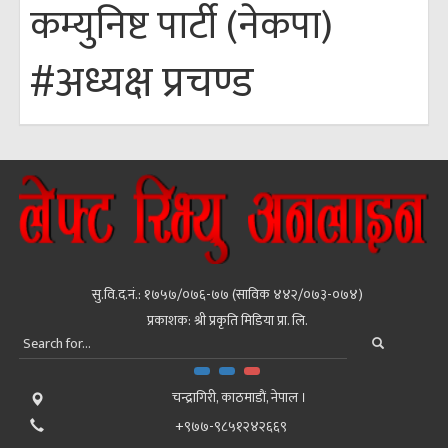
कम्युनिष्ट पार्टी (नेकपा)
#अध्यक्ष प्रचण्ड
सु.वि.द.नं.: १७५७/०७६-७७ (साविक ४४२/०७३-०७४)
प्रकाशक: श्री प्रकृति मिडिया प्रा. लि.
चन्द्रागिरी, काठमाडाैं, नेपाल ।
+९७७-९८५१२४२६६९