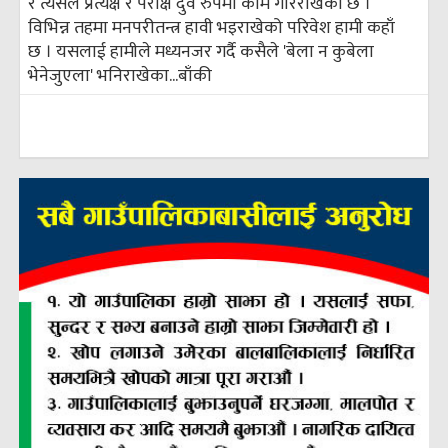
र त्यसले प्रत्यक्ष र परोक्ष दुवै रुपमा काम गरिराखेको छ ।
विभिन्न तहमा मनपरीतन्त्र हावी भइराखेको परिवेश हामी कहाँ
छ । यसलाई हामीले मध्यनजर गर्दै कसैले 'बेला न कुबेला
भेनेजुएला' भनिराखेका...
बाँकी