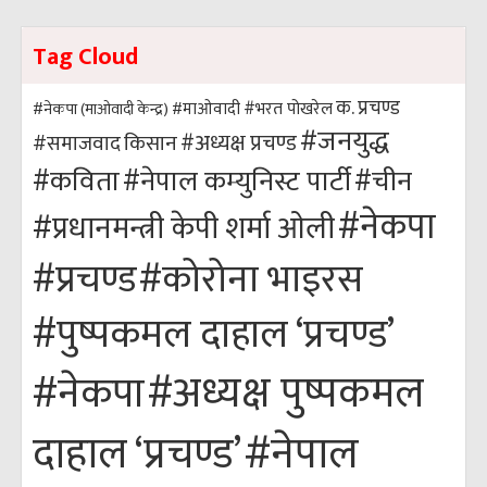
Tag Cloud
क. प्रचण्ड
#भरत पोखरेल
#नेकपा (माओवादी केन्द्र)
#माओवादी
#जनयुद्ध
#अध्यक्ष प्रचण्ड
किसान
#समाजवाद
#कविता
#नेपाल कम्युनिस्ट पार्टी
#चीन
#नेकपा
#प्रधानमन्त्री केपी शर्मा ओली
#कोरोना भाइरस
#प्रचण्ड
#पुष्पकमल दाहाल ‘प्रचण्ड’
#अध्यक्ष पुष्पकमल
#नेकपा
#नेपाल
दाहाल ‘प्रचण्ड’