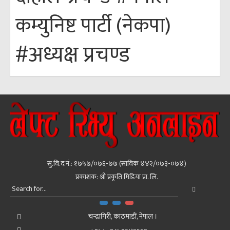
कम्युनिष्ट पार्टी (नेकपा)
#अध्यक्ष प्रचण्ड
सु.वि.द.नं.: १७५७/०७६-७७ (साविक ४४२/०७३-०७४)
प्रकाशक: श्री प्रकृति मिडिया प्रा. लि.
चन्द्रागिरी, काठमाडाैं, नेपाल ।