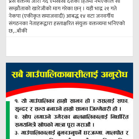
प्रेस वक्तव्य जारी गर्दै एमसीसी देशको हितमा नभएकोले सो
सम्झौताको खारेजीको माग गरेका छन् । यही भाद्र २१ गते
नेकपा (एकीकृत समाजवादी) आबद्ध १४ वटा जनवर्गीय
संगठनका नेताहरूद्वारा हस्ताक्षरित संयुक्त वक्तव्यमा भनिएको
छ,...
बाँकी