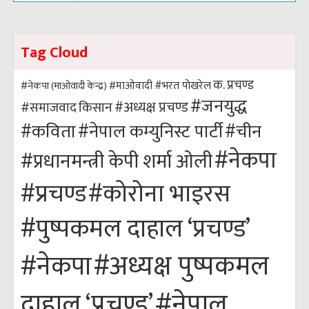
Tag Cloud
क. प्रचण्ड
#भरत पोखरेल
#नेकपा (माओवादी केन्द्र)
#माओवादी
#जनयुद्ध
#अध्यक्ष प्रचण्ड
किसान
#समाजवाद
#कविता
#नेपाल कम्युनिस्ट पार्टी
#चीन
#नेकपा
#प्रधानमन्त्री केपी शर्मा ओली
#कोरोना भाइरस
#प्रचण्ड
#पुष्पकमल दाहाल ‘प्रचण्ड’
#अध्यक्ष पुष्पकमल
#नेकपा
#नेपाल
दाहाल ‘प्रचण्ड’