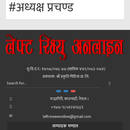
#अध्यक्ष प्रचण्ड
सु.वि.द.नं.: १७५७/०७६-७७ (साविक ४४२/०७३-०७४)
प्रकाशक: श्री प्रकृति मिडिया प्रा. लि.
चन्द्रागिरी, काठमाडाैं, नेपाल ।
+९७७-९८५१२४२६६९
leftreviewonline@gmail.com
सम्पादक मण्डल