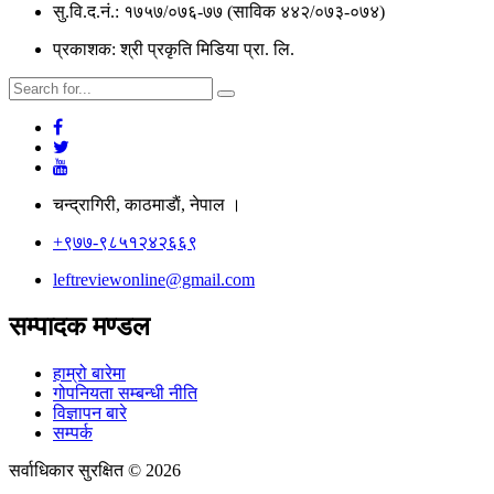
सु.वि.द.नं.: १७५७/०७६-७७ (साविक ४४२/०७३-०७४)
प्रकाशक: श्री प्रकृति मिडिया प्रा. लि.
चन्द्रागिरी, काठमाडाैं, नेपाल ।
+९७७-९८५१२४२६६९
leftreviewonline@gmail.com
सम्पादक मण्डल
हाम्रो बारेमा
गोपनियता सम्बन्धी नीति
विज्ञापन बारे
सम्पर्क
सर्वाधिकार सुरक्षित © 2026