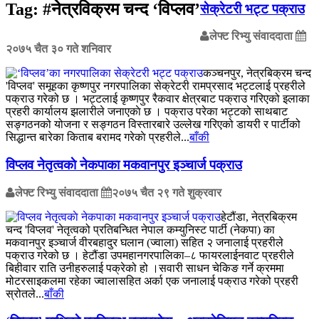
Tag:
#नेत्रविक्रम चन्द ‘विप्लव’
सेक्रेटरी भट्ट पक्राउ
लेफ्ट रिभ्यु संवाददाता
२०७५ चैत ३० गते शनिवार
कञ्चनपुर, नेत्रबिक्रम चन्द
'विप्लव' समूहका कृष्णपुर नगरपालिका सेक्रेटरी रामप्रसाद भट्टलाई प्रहरीले
पक्राउ गरेको छ । भट्टलाई कृष्णपुर रैकवार क्षेत्रबाट पक्राउ गरिएको इलाका
प्रहरी कार्यालय झलारीले जनाएकाे छ । पक्राउ परेका भट्टको साथबाट
सङ्गठनको योजना र सङ्गठन विस्तारबारे उल्लेख गरिएको डायरी र पार्टीको
सिद्धान्त बारेका किताब बरामद गरेकाे प्रहरीले...
बाँकी
विप्लव नेतृत्वकाे नेकपाका मकवानपुर इञ्चार्ज पक्राउ
लेफ्ट रिभ्यु संवाददाता
२०७५ चैत २९ गते शुक्रवार
हेटौंडा, नेत्रबिक्रम
चन्द 'विप्लव' नेतृत्वको प्रतिबन्धित नेपाल कम्युनिस्ट पार्टी (नेकपा) का
मकवानपुर इञ्चार्ज वीरबहादुर घलान (ज्वाला) सहित २ जनालाई प्रहरीले
पक्राउ गरेको छ । हेटौंडा उपमहानगरपालिका–८ फायरलाईनवाट प्रहरीले
बिहीवार राति उनीहरुलाई पक्रेको हो ।सवारी साधन चेकिङ गर्ने क्रममा
मोटरसाइकलमा रहेका ज्वालासहित अर्का एक जनालाई पक्राउ गरेको प्रहरी
स्रोतले...
बाँकी