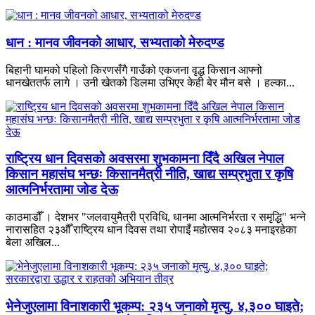
धान : मानव जीवनको आधार, सभ्यताको मेरुदण्ड
बिहानी घामको पहिलो किरणसँगै गाउँको एकजना वृद्ध किसान आफ्नो
धानखेततर्फ लागे । उनी खेतको डिलमा उभिएर केही बेर मौन बसे । हल्का...
राष्ट्रिय धान दिवसको अवसरमा शुभकामना दिँदै अखिल नेपाल
किसान महासंघ भन्छः किसानमैत्री नीति, खाद्य सम्प्रभुता र कृषि
आत्मनिर्भरतामा जोड देऊ
काठमाडौँ । देशभर "जलवायुमैत्री प्रविधि, धानमा आत्मनिर्भरता र समृद्धि" भन्ने
नारासहित २३औँ राष्ट्रिय धान दिवस तथा रोपाइँ महोत्सव २०८३ मनाइरहेका
बेला अखिल...
भेनेजुएलामा विनाशकारी भूकम्प: २३५ जनाको मृत्यु, ४,३०० घाइते;