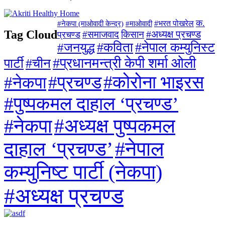
क.
#माओवादी
#भरत पोखरेल
#नेकपा (माओवादी केन्द्र)
Tag Cloud
#अध्यक्ष प्रचण्ड
#समाजवाद
किसान
प्रचण्ड
#जनयुद्ध
#कविता
#नेपाल कम्युनिस्ट
#प्रधानमन्त्री केपी शर्मा ओली
पार्टी
#चीन
#कोरोना भाइरस
#प्रचण्ड
#नेकपा
#पुष्पकमल दाहाल ‘प्रचण्ड’
#अध्यक्ष पुष्पकमल
#नेकपा
दाहाल ‘प्रचण्ड’
#नेपाल
कम्युनिष्ट पार्टी (नेकपा)
#अध्यक्ष प्रचण्ड