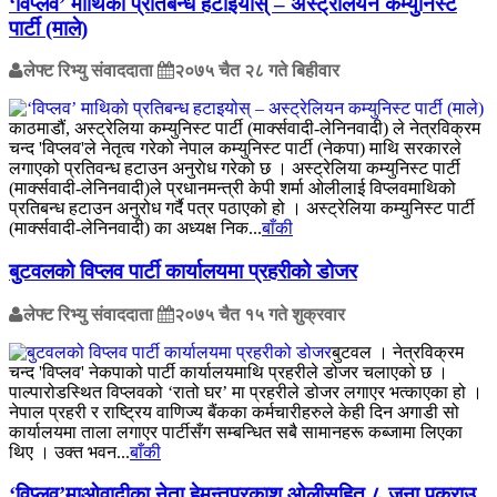
‘विप्लव’ माथिकाे प्रतिबन्ध हटाइयोस् – अस्ट्रेलियन कम्युनिस्ट
पार्टी (माले)
लेफ्ट रिभ्यु संवाददाता
२०७५ चैत २८ गते बिहीवार
काठमाडौं, अस्ट्रेलिया कम्युनिस्ट पार्टी (मार्क्सवादी-लेनिनवादी) ले नेत्रविक्रम
चन्द 'विप्लव'ले नेतृत्व गरेको नेपाल कम्युनिस्ट पार्टी (नेकपा) माथि सरकारले
लगाएको प्रतिवन्ध हटाउन अनुराेध गरेको छ । अस्ट्रेलिया कम्युनिस्ट पार्टी
(मार्क्सवादी-लेनिनवादी)ले प्रधानमन्त्री केपी शर्मा ओलीलाई विप्लवमाथिको
प्रतिबन्ध हटाउन अनुरोध गर्दै पत्र पठाएको हो । अस्ट्रेलिया कम्युनिस्ट पार्टी
(मार्क्सवादी-लेनिनवादी) का अध्यक्ष निक...
बाँकी
बुटवलको विप्लव पार्टी कार्यालयमा प्रहरीको डोजर
लेफ्ट रिभ्यु संवाददाता
२०७५ चैत १५ गते शुक्रवार
बुटवल । नेत्रविक्रम
चन्द 'विप्लव' नेकपाको पार्टी कार्यालयमाथि प्रहरीले डोजर चलाएको छ ।
पाल्पारोडस्थित विप्लवको ‘रातो घर’ मा प्रहरीले डोजर लगाएर भत्काएका हो ।
नेपाल प्रहरी र राष्ट्रिय वाणिज्य बैंकका कर्मचारीहरुले केही दिन अगाडी सो
कार्यालयमा ताला लगाएर पार्टीसँग सम्बन्धित सबै सामानहरू कब्जामा लिएका
थिए । उक्त भवन...
बाँकी
‘विप्लव’माओवादीका नेता हेमन्तप्रकाश ओलीसहित ८ जना पक्राउ