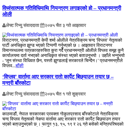
विध्वंसात्मक गतिविधिमाथि नियन्त्रण लगाइएको हो – प्रधानमन्त्री
ओली
लेफ्ट रिभ्यु संवाददाता
२०७५ चैत ३ गते आइतवार
विराटनगर, प्रधानमन्त्री केपी शर्मा ओलीले नेत्रविक्रम चन्द 'विप्लव' नेतृत्वको
पार्टी अनधिकृत झुण्ड भएको टिप्पणी गर्नुभएको छ । आइतवार विराटनगर
विमानस्थलमा पत्रकारहरुसित कुरा गर्दै प्रधानमन्त्री ओलीले विप्लव समूह कुनै
कार्यालयमा दर्ता नभएको अनाधिकृत संस्था भएको बताउनुभयो । उहाँले भन्नुभयो
- 'जुन संस्था विधिवत छैन, यस्तो झुण्डलाई सरकारले चिन्दैन।' प्रधानमन्त्रीले
विप्लव...
बाँकी
‘विप्लव’ वार्तामा आए सरकार राताे कार्पेट बिछ्याउन तयार छ –
मन्त्री बाँस्कोटा
लेफ्ट रिभ्यु संवाददाता
२०७५ चैत १ गते शुक्रवार
काठमाडौं, नेपाल सरकारका प्रवक्ता गोकुलप्रसाद बाँस्कोटाले नेत्रविक्रम
चन्द विप्लव नेतृत्वको नेकपा वार्तामा आए सरकार रातो कार्पेट बिछ्याउन तयार
भएको बताउनुभएको छ । फागुन १३, १५, १९ र २६ गते बसेको मन्त्रिपरिषदको