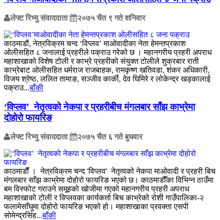
लेफ्ट रिभ्यु संवाददाता
२०७५ चैत ९ गते शनिवार
काठमाडौं, नेत्रविक्रम चन्द ‘विप्लव’ माओवादीका नेता हेमन्तप्रकाश
ओलीसहित ८ जनालाई प्रहरीले पक्राउ गरेको छ । महानगरीय प्रहरी अपराध
महाशाखाको विशेष टोली र काभ्रे प्रहरीको संयुक्त टोलीले शुक्रबार राती
काभ्रेबाट ओलीसहित धर्मराज राजबाहक, रामकृष्ण खतिवडा, शंकर अधिकारी,
विजय श्रेष्ठ, ललित तामाङ, सञ्जीव कार्की, देव घिमिरे र लोकेन्द्र खड्कालाई
पक्राउ...
बाँकी
‘विप्लव’ नेतृत्वको नेकपा र प्रहरीबीच मंगलबार साँझ काभ्रेमा
दोहोरो फायरिङ
लेफ्ट रिभ्यु संवाददाता
२०७५ चैत ६ गते बुधवार
काठमाडाैँ । नेत्रविक्रम चन्द 'विप्लव' नेतृत्वको नेकपा माओवादी र प्रहरी बिच
मंगलबार साँझ काभ्रेमा दोहोरो फायरिङ भएको छ। काठमाडौँका विभिन्न ठाउँमा
बम विस्फोट गराउने समूहको खोजीमा गएको महानगरीय प्रहरी अपराध
महाशाखाको टोली र विप्लवका कार्यकर्ता बिच काभ्रेको रोशी गाउँपालिका-२
फलामेसाँघुमा दोहोरो फायरिङ भएको हो। महाशाखाका प्रवक्ता एसपी
सोमेन्द्रसिंह...
बाँकी