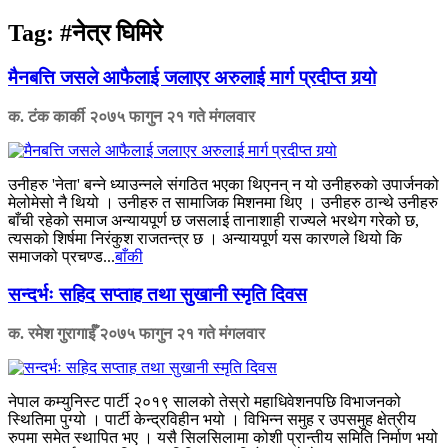
Tag:
#नेत्र घिमिरे
मैनबत्ति जसले आफैलाई जलाएर अरुलाई मार्ग प्रदीप्त गर्‍यो
क. टंक कार्की
२०७५ फागुन २१ गते मंगलवार
उनीहरु 'नेता' बन्ने ध्याउन्नले संगठित भएका थिएनन् न यो उनीहरुको उपार्जनको
मेलोमेसो नै थियो । उनीहरु त सामाजिक मिशनमा थिए । उनीहरु ठान्थे उनीहरु
बाँची रहेको समाज अन्यायपूर्ण छ जसलाई तानाशाही राज्यले भरथेग गरेको छ,
त्यसको शिर्षमा निरंकुश राजतन्त्र छ । अन्यायपूर्ण यस कारणले थियो कि
समाजको प्रचण्ड...
बाँकी
सन्दर्भः सहिद सप्ताह तथा सुखानी स्मृति दिवस
क. रमेश गुरागाईँ
२०७५ फागुन २१ गते मंगलवार
नेपाल कम्युनिस्ट पार्टी २०१९ सालको तेस्रो महाधिवेशनपछि विभाजनको
स्थितिमा पुग्यो । पार्टी केन्द्रविहीन भयो । विभिन्न समुह र उपसमुह क्षेत्रीय
रुपमा समेत स्थापित भए । यसै सिलसिलामा कोशी प्रान्तीय समिति निर्माण भयो