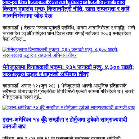
राष्ट्रिय धान दिवसको अवसरमा शुभकामना दिँदै अखिल नेपाल
किसान महासंघ भन्छः किसानमैत्री नीति, खाद्य सम्प्रभुता र कृषि
आत्मनिर्भरतामा जोड देऊ
काठमाडौँ । देशभर "जलवायुमैत्री प्रविधि, धानमा आत्मनिर्भरता र समृद्धि" भन्ने
नारासहित २३औँ राष्ट्रिय धान दिवस तथा रोपाइँ महोत्सव २०८३ मनाइरहेका
बेला अखिल...
भेनेजुएलामा विनाशकारी भूकम्प: २३५ जनाको मृत्यु, ४,३०० घाइते;
सरकारद्वारा उद्धार र राहतको अभियान तीव्र
काठमाडौँ, असार १२ (जुन २६) । भेनेजुएलाले आफ्नो आधुनिक इतिहासकै
सबैभन्दा विनाशकारी प्राकृतिक विपत्तिमध्ये एकको सामना गरिरहेको छ। उत्तरी
भेनेजुएलामा गएको दुई...
इरान-अमेरिका १४ बुँदे सम्झौता र होर्मुजमा डुबेको साम्राज्यवादी
कागजी बाघ
परिचयः सन् २०२६ जुन १८ मा फ्रान्सको भर्साइल्स दरबारमा अमेरिकी