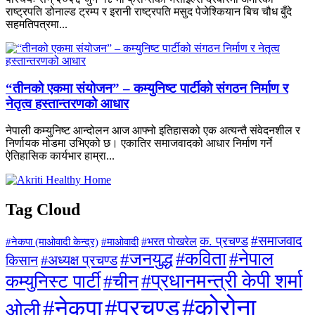
राष्ट्रपति डोनाल्ड ट्रम्प र इरानी राष्ट्रपति मसुद पेजेश्कियान बिच चौध बुँदे
सहमतिपत्रमा...
“तीनको एकमा संयोजन” – कम्युनिष्ट पार्टीको संगठन निर्माण र
नेतृत्व हस्तान्तरणको आधार
नेपाली कम्युनिष्ट आन्दोलन आज आफ्नो इतिहासको एक अत्यन्तै संवेदनशील र
निर्णायक मोडमा उभिएको छ। एकातिर समाजवादको आधार निर्माण गर्ने
ऐतिहासिक कार्यभार हाम्रा...
Tag Cloud
#समाजवाद
क. प्रचण्ड
#माओवादी
#भरत पोखरेल
#नेकपा (माओवादी केन्द्र)
#जनयुद्ध
#कविता
#नेपाल
#अध्यक्ष प्रचण्ड
किसान
#प्रधानमन्त्री केपी शर्मा
कम्युनिस्ट पार्टी
#चीन
#कोरोना
#प्रचण्ड
#नेकपा
ओली