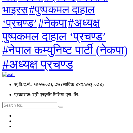
#पुष्पकमल दाहाल
भाइरस
#अध्यक्ष
#नेकपा
‘प्रचण्ड’
पुष्पकमल दाहाल ‘प्रचण्ड’
#नेपाल कम्युनिष्ट पार्टी (नेकपा)
#अध्यक्ष प्रचण्ड
सु.वि.द.नं.: १७५७/०७६-७७ (साविक ४४२/०७३-०७४)
प्रकाशक: श्री प्रकृति मिडिया प्रा. लि.