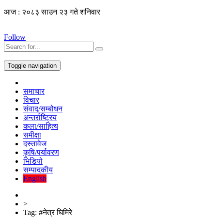
आज : २०८३ साउन २३ गते शनिवार
Follow
Toggle navigation
समाचार
विचार
संवाद/सम्बोधन
अन्तर्राष्ट्रिय
कला/साहित्य
समीक्षा
दस्तावेज
कृषि/पर्यावरण
भिडियो
सम्पादकीय
English
>
Tag:
#नेत्र घिमिरे