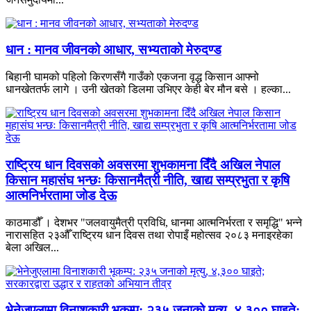
धान : मानव जीवनको आधार, सभ्यताको मेरुदण्ड
बिहानी घामको पहिलो किरणसँगै गाउँको एकजना वृद्ध किसान आफ्नो
धानखेततर्फ लागे । उनी खेतको डिलमा उभिएर केही बेर मौन बसे । हल्का...
राष्ट्रिय धान दिवसको अवसरमा शुभकामना दिँदै अखिल नेपाल
किसान महासंघ भन्छः किसानमैत्री नीति, खाद्य सम्प्रभुता र कृषि
आत्मनिर्भरतामा जोड देऊ
काठमाडौँ । देशभर "जलवायुमैत्री प्रविधि, धानमा आत्मनिर्भरता र समृद्धि" भन्ने
नारासहित २३औँ राष्ट्रिय धान दिवस तथा रोपाइँ महोत्सव २०८३ मनाइरहेका
बेला अखिल...
भेनेजुएलामा विनाशकारी भूकम्प: २३५ जनाको मृत्यु, ४,३०० घाइते;