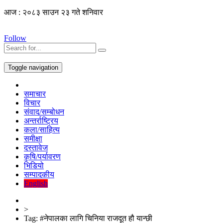
आज : २०८३ साउन २३ गते शनिवार
Follow
Toggle navigation
समाचार
विचार
संवाद/सम्बोधन
अन्तर्राष्ट्रिय
कला/साहित्य
समीक्षा
दस्तावेज
कृषि/पर्यावरण
भिडियो
सम्पादकीय
English
>
Tag:
#नेपालका लागि चिनिया राजदूत हौ यान्छी