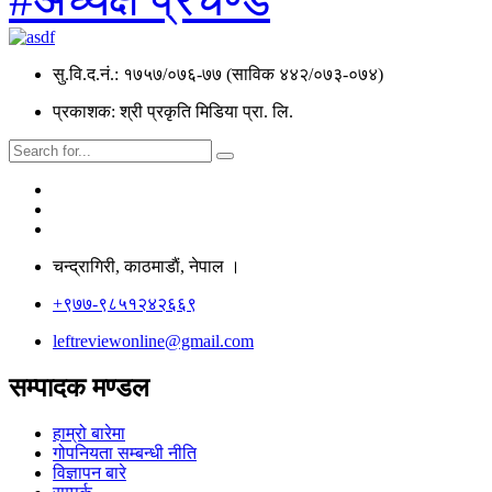
सु.वि.द.नं.: १७५७/०७६-७७ (साविक ४४२/०७३-०७४)
प्रकाशक: श्री प्रकृति मिडिया प्रा. लि.
चन्द्रागिरी, काठमाडाैं, नेपाल ।
+९७७-९८५१२४२६६९
leftreviewonline@gmail.com
सम्पादक मण्डल
हाम्रो बारेमा
गोपनियता सम्बन्धी नीति
विज्ञापन बारे