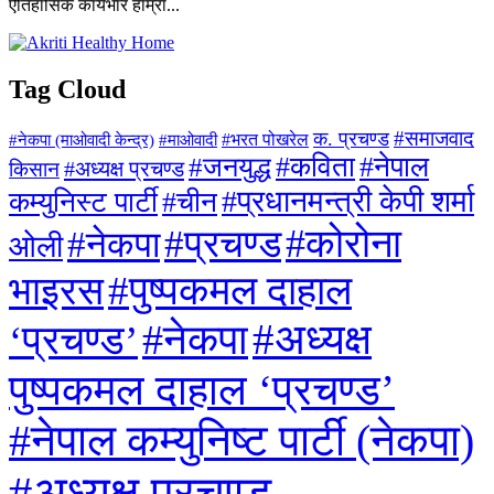
ऐतिहासिक कार्यभार हाम्रा...
Tag Cloud
#समाजवाद
क. प्रचण्ड
#माओवादी
#भरत पोखरेल
#नेकपा (माओवादी केन्द्र)
#जनयुद्ध
#कविता
#नेपाल
#अध्यक्ष प्रचण्ड
किसान
#प्रधानमन्त्री केपी शर्मा
कम्युनिस्ट पार्टी
#चीन
#कोरोना
#प्रचण्ड
#नेकपा
ओली
#पुष्पकमल दाहाल
भाइरस
#अध्यक्ष
#नेकपा
‘प्रचण्ड’
पुष्पकमल दाहाल ‘प्रचण्ड’
#नेपाल कम्युनिष्ट पार्टी (नेकपा)
#अध्यक्ष प्रचण्ड