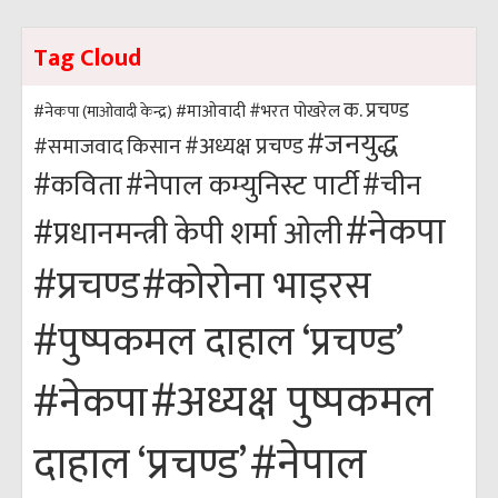
Tag Cloud
क. प्रचण्ड
#भरत पोखरेल
#नेकपा (माओवादी केन्द्र)
#माओवादी
#जनयुद्ध
#अध्यक्ष प्रचण्ड
किसान
#समाजवाद
#कविता
#नेपाल कम्युनिस्ट पार्टी
#चीन
#नेकपा
#प्रधानमन्त्री केपी शर्मा ओली
#कोरोना भाइरस
#प्रचण्ड
#पुष्पकमल दाहाल ‘प्रचण्ड’
#अध्यक्ष पुष्पकमल
#नेकपा
#नेपाल
दाहाल ‘प्रचण्ड’