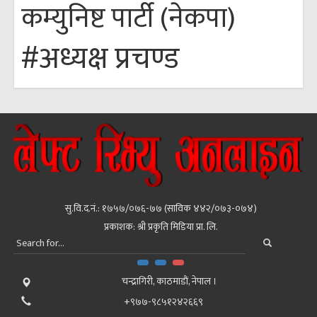
कम्युनिष्ट पार्टी (नेकपा)
#अध्यक्ष प्रचण्ड
सु.वि.द.नं.: १७५७/०७६-७७ (साविक ४४२/०७३-०७४)
प्रकाशक: श्री प्रकृति मिडिया प्रा. लि.
चन्द्रागिरी, काठमाडाैं, नेपाल ।
+९७७-९८५१२४२६६९