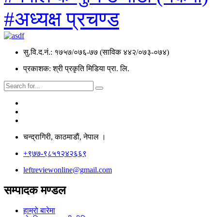
#अध्यक्ष प्रचण्ड
सु.वि.द.नं.: १७५७/०७६-७७ (साविक ४४२/०७३-०७४)
प्रकाशक: श्री प्रकृति मिडिया प्रा. लि.
चन्द्रागिरी, काठमाडाैं, नेपाल ।
+९७७-९८५१२४२६६९
leftreviewonline@gmail.com
सम्पादक मण्डल
हाम्रो बारेमा