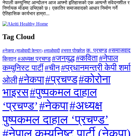
नेपाली कम्युनिष्ट आन्दोलन आज आफ्नो इतिहासको एक अत्यन्तै संवेदनशील र
निर्णायक मोडमा उभिएको छ। एकातिर समाजवादको आधार निर्माण गर्ने
ऐतिहासिक कार्यभार हाम्रा...
Tag Cloud
#समाजवाद
क. प्रचण्ड
#माओवादी
#भरत पोखरेल
#नेकपा (माओवादी केन्द्र)
#जनयुद्ध
#कविता
#नेपाल
#अध्यक्ष प्रचण्ड
किसान
#प्रधानमन्त्री केपी शर्मा
कम्युनिस्ट पार्टी
#चीन
#कोरोना
#प्रचण्ड
#नेकपा
ओली
#पुष्पकमल दाहाल
भाइरस
#अध्यक्ष
#नेकपा
‘प्रचण्ड’
पुष्पकमल दाहाल ‘प्रचण्ड’
#नेपाल कम्युनिष्ट पार्टी (नेकपा)