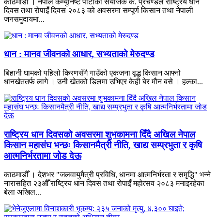
काठमाडौँ । नेपाल कम्युनिष्ट पार्टीका संयोजक क. प्रचण्डले राष्ट्रिय धान
दिवस तथा रोपाइँ दिवस २०८३ को अवसरमा सम्पूर्ण किसान तथा नेपाली
जनसमुदायमा...
धान : मानव जीवनको आधार, सभ्यताको मेरुदण्ड
बिहानी घामको पहिलो किरणसँगै गाउँको एकजना वृद्ध किसान आफ्नो
धानखेततर्फ लागे । उनी खेतको डिलमा उभिएर केही बेर मौन बसे । हल्का...
राष्ट्रिय धान दिवसको अवसरमा शुभकामना दिँदै अखिल नेपाल
किसान महासंघ भन्छः किसानमैत्री नीति, खाद्य सम्प्रभुता र कृषि
आत्मनिर्भरतामा जोड देऊ
काठमाडौँ । देशभर "जलवायुमैत्री प्रविधि, धानमा आत्मनिर्भरता र समृद्धि" भन्ने
नारासहित २३औँ राष्ट्रिय धान दिवस तथा रोपाइँ महोत्सव २०८३ मनाइरहेका
बेला अखिल...