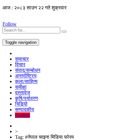
आज : २०८३ साउन २२ गते शुक्रवार
Follow
Toggle navigation
समाचार
विचार
संवाद/सम्बोधन
अन्तर्राष्ट्रिय
कला/साहित्य
समीक्षा
दस्तावेज
कृषि/पर्यावरण
भिडियो
सम्पादकीय
English
>
Tag:
#नेपाल चाइना मिडिया फोरम