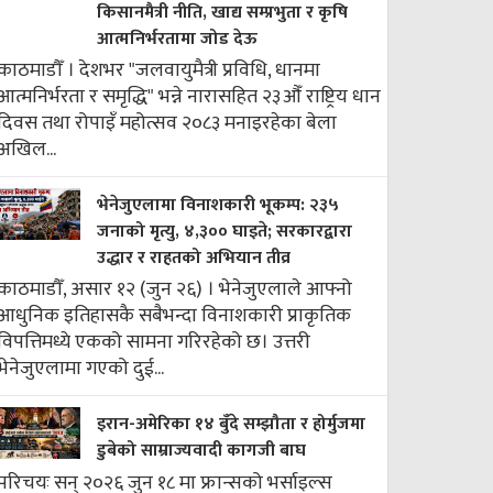
किसानमैत्री नीति, खाद्य सम्प्रभुता र कृषि
आत्मनिर्भरतामा जोड देऊ
काठमाडौँ । देशभर "जलवायुमैत्री प्रविधि, धानमा
आत्मनिर्भरता र समृद्धि" भन्ने नारासहित २३औँ राष्ट्रिय धान
दिवस तथा रोपाइँ महोत्सव २०८३ मनाइरहेका बेला
अखिल...
भेनेजुएलामा विनाशकारी भूकम्प: २३५
जनाको मृत्यु, ४,३०० घाइते; सरकारद्वारा
उद्धार र राहतको अभियान तीव्र
काठमाडौँ, असार १२ (जुन २६) । भेनेजुएलाले आफ्नो
आधुनिक इतिहासकै सबैभन्दा विनाशकारी प्राकृतिक
विपत्तिमध्ये एकको सामना गरिरहेको छ। उत्तरी
भेनेजुएलामा गएको दुई...
इरान-अमेरिका १४ बुँदे सम्झौता र होर्मुजमा
डुबेको साम्राज्यवादी कागजी बाघ
परिचयः सन् २०२६ जुन १८ मा फ्रान्सको भर्साइल्स