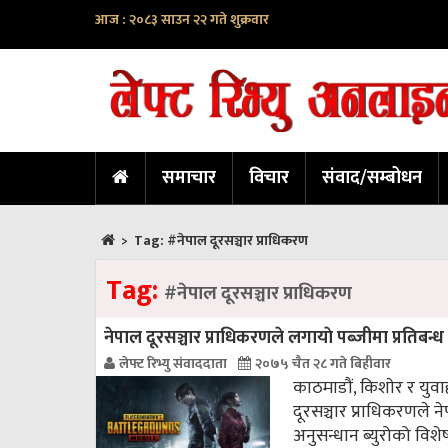
आज : २०८३ साउन २२ गते शुक्रवार
समाचार
विचार
संवाद/सम्बोधन
>
Tag:
#नेपाल दूरसञ्चार प्राधिकरण
Tag:
#नेपाल दूरसञ्चार प्राधिकरण
नेपाल दूरसञ्चार प्राधिकरणले लगायाे पब्जीमा प्रतिबन्ध
लेफ्ट रिभ्यु संवाददाता
२०७५ चैत २८ गते बिहीवार
काठमाडौं, किशाेर र युव
दूरसञ्चार प्राधिकरणले ने
अनुसन्धान ब्युरोको विशे