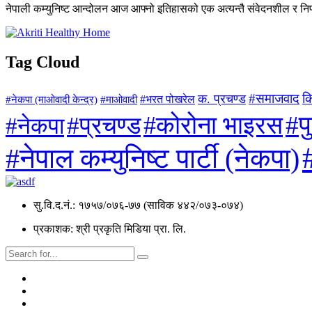
नेपाली कम्युनिष्ट आन्दोलन आज आफ्नो इतिहासको एक अत्यन्तै संवेदनशील र निर
Tag Cloud
#समाजवाद
क
क. प्रचण्ड
#माओवादी
#भरत पोखरेल
#नेकपा (माओवादी केन्द्र)
#प
#कोरोना भाइरस
#प्रचण्ड
#नेकपा
#नेपाल कम्युनिष्ट पार्टी (नेकपा)
सु.वि.द.नं.: १७५७/०७६-७७ (साविक ४४२/०७३-०७४)
प्रकाशक: श्री प्रकृति मिडिया प्रा. लि.