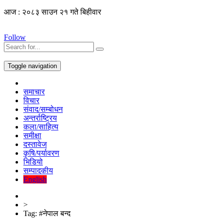
आज : २०८३ साउन २१ गते बिहीवार
Follow
Toggle navigation
समाचार
विचार
संवाद/सम्बोधन
अन्तर्राष्ट्रिय
कला/साहित्य
समीक्षा
दस्तावेज
कृषि/पर्यावरण
भिडियो
सम्पादकीय
English
>
Tag:
#नेपाल बन्द