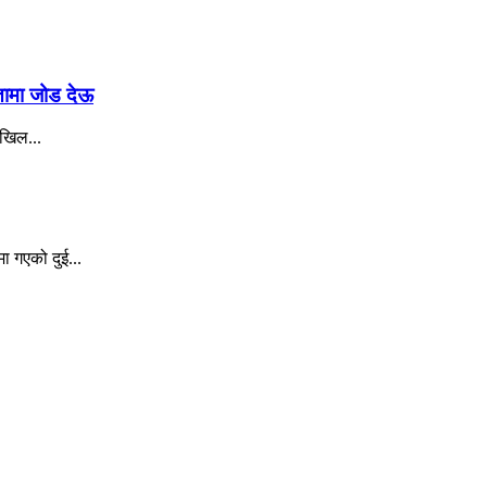
रतामा जोड देऊ
अखिल...
ा गएको दुई...