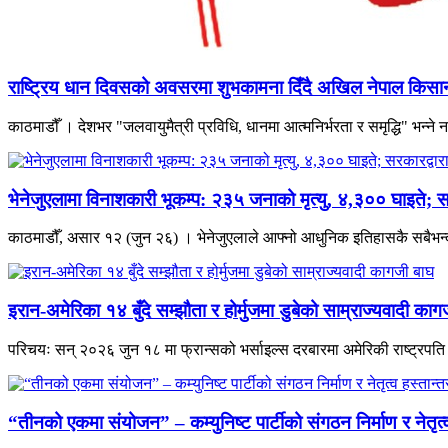
राष्ट्रिय धान दिवसको अवसरमा शुभकामना दिँदै अखिल नेपाल किसान म
काठमाडौँ । देशभर "जलवायुमैत्री प्रविधि, धानमा आत्मनिर्भरता र समृद्धि" भन्
भेनेजुएलामा विनाशकारी भूकम्प: २३५ जनाको मृत्यु, ४,३०० घाइते; स
काठमाडौँ, असार १२ (जुन २६) । भेनेजुएलाले आफ्नो आधुनिक इतिहासकै सबैभन्दा 
इरान-अमेरिका १४ बुँदे सम्झौता र होर्मुजमा डुबेको साम्राज्यवादी काग
परिचयः सन् २०२६ जुन १८ मा फ्रान्सको भर्साइल्स दरबारमा अमेरिकी राष्ट्रपति डो
“तीनको एकमा संयोजन” – कम्युनिष्ट पार्टीको संगठन निर्माण र नेतृ