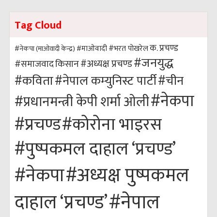
Tag Cloud
क. प्रचण्ड
#भरत पोखरेल
#नेकपा (माओवादी केन्द्र)
#माओवादी
#जनयुद्ध
#अध्यक्ष प्रचण्ड
किसान
#समाजवाद
#कविता
#नेपाल कम्युनिस्ट पार्टी
#चीन
#नेकपा
#प्रधानमन्त्री केपी शर्मा ओली
#कोरोना भाइरस
#प्रचण्ड
#पुष्पकमल दाहाल ‘प्रचण्ड’
#अध्यक्ष पुष्पकमल
#नेकपा
#नेपाल
दाहाल ‘प्रचण्ड’