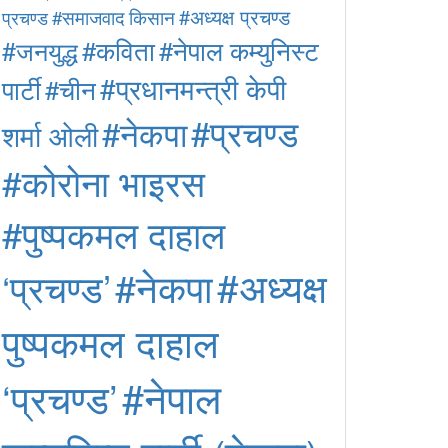
#अध्यक्ष प्रचण्ड
#समाजवाद
किसान
प्रचण्ड
#कविता
#नेपाल कम्युनिस्ट
#जनयुद्ध
#प्रधानमन्त्री केपी
पार्टी
#चीन
#प्रचण्ड
#नेकपा
शर्मा ओली
#कोरोना भाइरस
#पुष्पकमल दाहाल
#अध्यक्ष
#नेकपा
‘प्रचण्ड’
पुष्पकमल दाहाल
#नेपाल
‘प्रचण्ड’