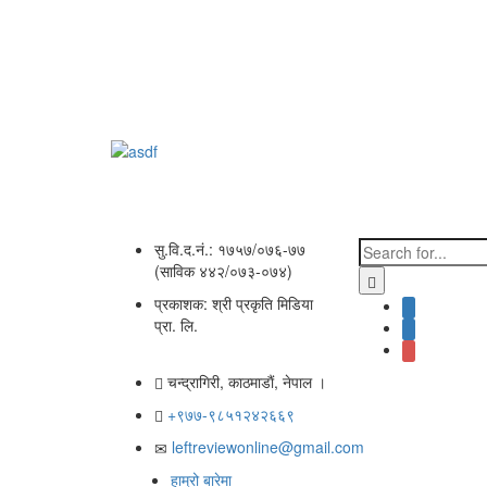
सु.वि.द.नं.: १७५७/०७६-७७
(साविक ४४२/०७३-०७४)
प्रकाशक: श्री प्रकृति मिडिया
प्रा. लि.
चन्द्रागिरी, काठमाडाैं, नेपाल ।
+९७७-९८५१२४२६६९
leftreviewonline@gmail.com
हाम्रो बारेमा