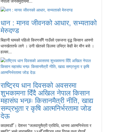
नेपाली जनसमुदायमा...
धान : मानव जीवनको आधार, सभ्यताको
मेरुदण्ड
बिहानी घामको पहिलो किरणसँगै गाउँको एकजना वृद्ध किसान आफ्नो
धानखेततर्फ लागे । उनी खेतको डिलमा उभिएर केही बेर मौन बसे ।
हल्का...
राष्ट्रिय धान दिवसको अवसरमा
शुभकामना दिँदै अखिल नेपाल किसान
महासंघ भन्छः किसानमैत्री नीति, खाद्य
सम्प्रभुता र कृषि आत्मनिर्भरतामा जोड
देऊ
काठमाडौँ । देशभर "जलवायुमैत्री प्रविधि, धानमा आत्मनिर्भरता र
समृद्धि" भन्ने नारासहित २३औँ राष्ट्रिय धान दिवस तथा रोपाइँ