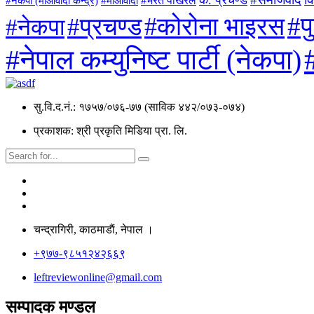
#माओवादी
#भरत पोखरेल
#नेकपा (माओवादी केन्द्र)
#प
#कोरोना भाइरस
#प्रचण्ड
#नेकपा
#नेपाल कम्युनिष्ट पार्टी (नेकपा)
सु.वि.द.नं.: १७५७/०७६-७७ (साविक ४४२/०७३-०७४)
प्रकाशक: श्री प्रकृति मिडिया प्रा. लि.
चन्द्रागिरी, काठमाडाैं, नेपाल ।
+९७७-९८५१२४२६६९
leftreviewonline@gmail.com
सम्पादक मण्डल