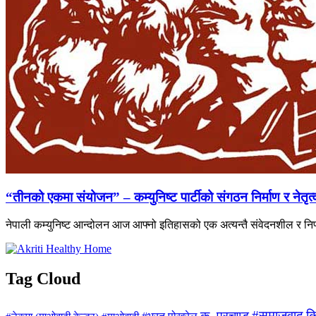
“तीनको एकमा संयोजन” – कम्युनिष्ट पार्टीको संगठन निर्माण र नेतृ
नेपाली कम्युनिष्ट आन्दोलन आज आफ्नो इतिहासको एक अत्यन्तै संवेदनशील र निर
Tag Cloud
#समाजवाद
क
क. प्रचण्ड