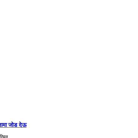
रतामा जोड देऊ
अखिल...