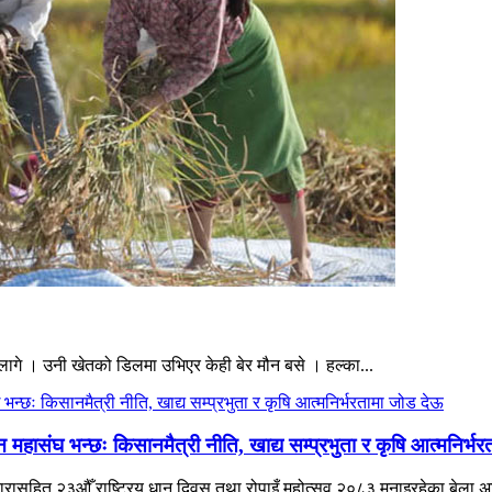
ागे । उनी खेतको डिलमा उभिएर केही बेर मौन बसे । हल्का...
हासंघ भन्छः किसानमैत्री नीति, खाद्य सम्प्रभुता र कृषि आत्मनिर्भ
ने नारासहित २३औँ राष्ट्रिय धान दिवस तथा रोपाइँ महोत्सव २०८३ मनाइरहेका बेला 