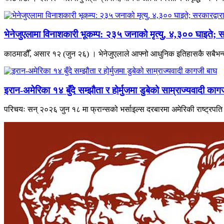
भेनेजुएलामा विनाशकारी भूकम्प: २३५ जनाको मृत्यु, ४,३०० घाइते; स
काठमाडौँ, असार १२ (जुन २६) । भेनेजुएलाले आफ्नो आधुनिक इतिहासकै सबैभन्दा 
इरान-अमेरिका १४ बुँदे सम्झौता र होर्मुजमा डुबेको साम्राज्यवादी काग
परिचयः सन् २०२६ जुन १८ मा फ्रान्सको भर्साइल्स दरबारमा अमेरिकी राष्ट्रपति डो