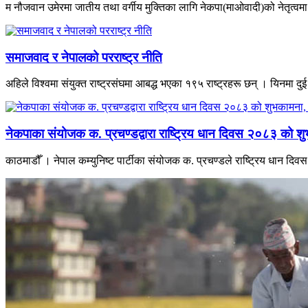
म नौजवान उमेरमा जातीय तथा वर्गीय मुक्तिका लागि नेकपा(माओवादी)को नेतृत्वमा भ
समाजवाद र नेपालको परराष्ट्र नीति
अहिले विश्वमा संयुक्त राष्ट्रसंघमा आबद्ध भएका १९५ राष्ट्रहरू छन् । यिनमा दुई
नेकपाका संयोजक क. प्रचण्डद्वारा राष्ट्रिय धान दिवस २०८३ को शु
काठमाडौँ । नेपाल कम्युनिष्ट पार्टीका संयोजक क. प्रचण्डले राष्ट्रिय धान द