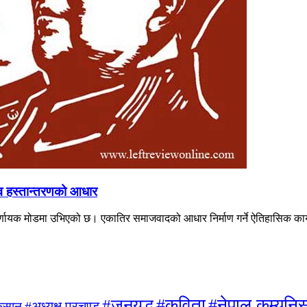
त्व हस्तान्तरणको आधार
्णायक मोडमा उभिएको छ। एकातिर समाजवादको आधार निर्माण गर्ने ऐतिहासिक कार्यभ
#जनयुद्ध
#कविता
#नेपाल कम्युनिस्
#अध्यक्ष प्रचण्ड
िसान