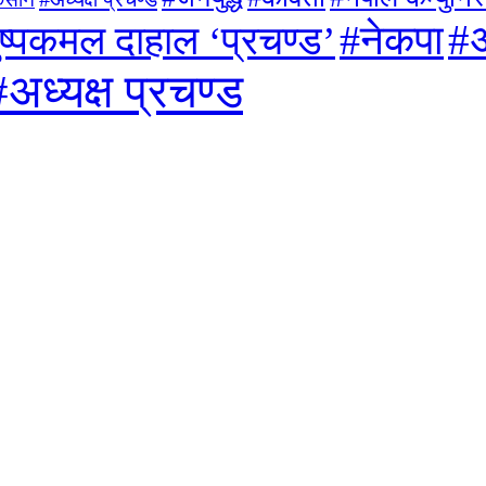
#अ
#नेकपा
ुष्पकमल दाहाल ‘प्रचण्ड’
#अध्यक्ष प्रचण्ड