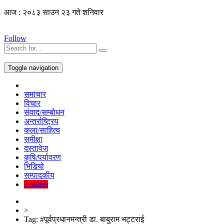
आज : २०८३ साउन २३ गते शनिवार
Follow
Toggle navigation
समाचार
विचार
संवाद/सम्बोधन
अन्तर्राष्ट्रिय
कला/साहित्य
समीक्षा
दस्तावेज
कृषि/पर्यावरण
भिडियो
सम्पादकीय
English
>
Tag:
#पूर्वप्रधानमन्त्री डा. बाबुराम भट्टराई