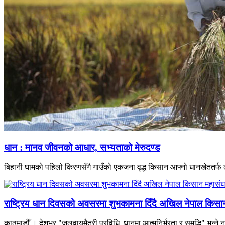
धान : मानव जीवनको आधार, सभ्यताको मेरुदण्ड
बिहानी घामको पहिलो किरणसँगै गाउँको एकजना वृद्ध किसान आफ्नो धानखेततर्फ ल
राष्ट्रिय धान दिवसको अवसरमा शुभकामना दिँदै अखिल नेपाल किसान म
काठमाडौँ । देशभर "जलवायुमैत्री प्रविधि, धानमा आत्मनिर्भरता र समृद्धि" भन्