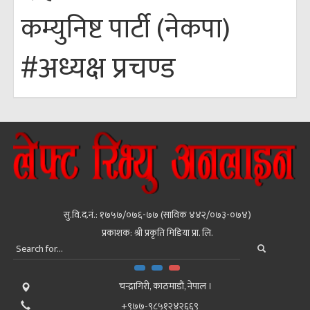
कम्युनिष्ट पार्टी (नेकपा)
#अध्यक्ष प्रचण्ड
सु.वि.द.नं.: १७५७/०७६-७७ (साविक ४४२/०७३-०७४)
प्रकाशक: श्री प्रकृति मिडिया प्रा. लि.
चन्द्रागिरी, काठमाडाैं, नेपाल ।
+९७७-९८५१२४२६६९