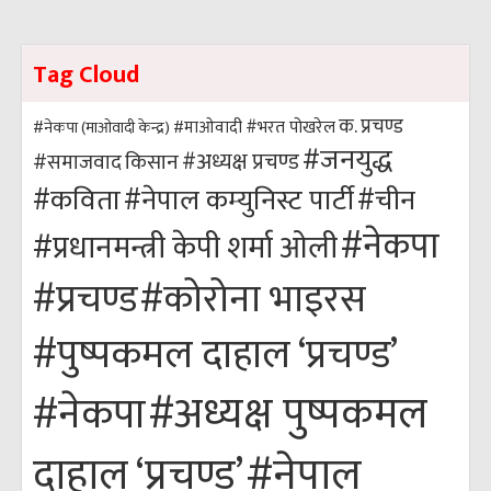
Tag Cloud
क. प्रचण्ड
#भरत पोखरेल
#नेकपा (माओवादी केन्द्र)
#माओवादी
#जनयुद्ध
#अध्यक्ष प्रचण्ड
किसान
#समाजवाद
#कविता
#नेपाल कम्युनिस्ट पार्टी
#चीन
#नेकपा
#प्रधानमन्त्री केपी शर्मा ओली
#कोरोना भाइरस
#प्रचण्ड
#पुष्पकमल दाहाल ‘प्रचण्ड’
#अध्यक्ष पुष्पकमल
#नेकपा
#नेपाल
दाहाल ‘प्रचण्ड’