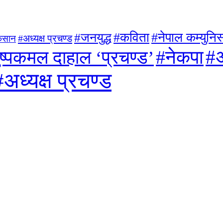
#जनयुद्ध
#कविता
#नेपाल कम्युनिस्
#अध्यक्ष प्रचण्ड
िसान
#अ
#नेकपा
ुष्पकमल दाहाल ‘प्रचण्ड’
#अध्यक्ष प्रचण्ड