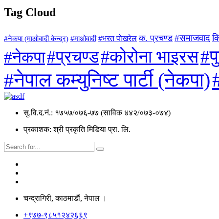
Tag Cloud
#समाजवाद
क
क. प्रचण्ड
#माओवादी
#भरत पोखरेल
#नेकपा (माओवादी केन्द्र)
#प
#कोरोना भाइरस
#प्रचण्ड
#नेकपा
#नेपाल कम्युनिष्ट पार्टी (नेकपा)
सु.वि.द.नं.: १७५७/०७६-७७ (साविक ४४२/०७३-०७४)
प्रकाशक: श्री प्रकृति मिडिया प्रा. लि.
चन्द्रागिरी, काठमाडाैं, नेपाल ।
+९७७-९८५१२४२६६९