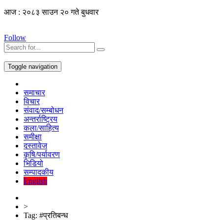
आज : २०८३ साउन २० गते बुधवार
Follow
Toggle navigation
समाचार
विचार
संवाद/सम्बोधन
अन्तर्राष्ट्रिय
कला/साहित्य
समीक्षा
दस्तावेज
कृषि/पर्यावरण
भिडियो
सम्पादकीय
English
>
Tag:
#प्रतिबन्ध