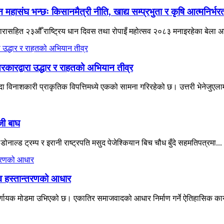
हासंघ भन्छः किसानमैत्री नीति, खाद्य सम्प्रभुता र कृषि आत्मनिर्भ
ने नारासहित २३औँ राष्ट्रिय धान दिवस तथा रोपाइँ महोत्सव २०८३ मनाइरहेका बेला 
रकारद्वारा उद्धार र राहतको अभियान तीव्र
विनाशकारी प्राकृतिक विपत्तिमध्ये एकको सामना गरिरहेको छ। उत्तरी भेनेजुएलाम
जी बाघ
नाल्ड ट्रम्प र इरानी राष्ट्रपति मसुद पेजेश्कियान बिच चौध बुँदे सहमतिपत्रमा...
त्व हस्तान्तरणको आधार
्णायक मोडमा उभिएको छ। एकातिर समाजवादको आधार निर्माण गर्ने ऐतिहासिक कार्यभ