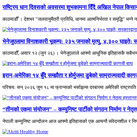
राष्ट्रिय धान दिवसको अवसरमा शुभकामना दिँदै अखिल नेपाल किसान म
काठमाडौँ । देशभर "जलवायुमैत्री प्रविधि, धानमा आत्मनिर्भरता र समृद्धि" भन्
भेनेजुएलामा विनाशकारी भूकम्प: २३५ जनाको मृत्यु, ४,३०० घाइते; स
काठमाडौँ, असार १२ (जुन २६) । भेनेजुएलाले आफ्नो आधुनिक इतिहासकै सबैभन्दा 
इरान-अमेरिका १४ बुँदे सम्झौता र होर्मुजमा डुबेको साम्राज्यवादी काग
परिचयः सन् २०२६ जुन १८ मा फ्रान्सको भर्साइल्स दरबारमा अमेरिकी राष्ट्रपति डो
“तीनको एकमा संयोजन” – कम्युनिष्ट पार्टीको संगठन निर्माण र नेतृ
नेपाली कम्युनिष्ट आन्दोलन आज आफ्नो इतिहासको एक अत्यन्तै संवेदनशील र निर