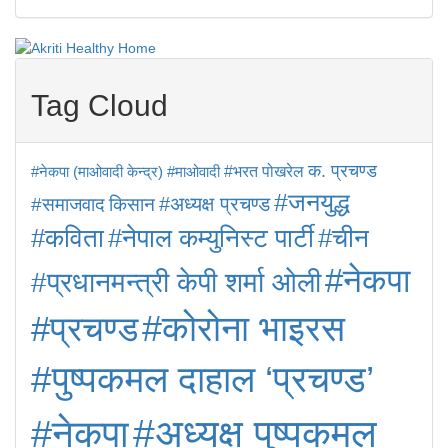
Tag Cloud
क. प्रचण्ड
#माओवादी
#भरत पोखरेल
#नेकपा (माओवादी केन्द्र)
#जनयुद्ध
किसान
#अध्यक्ष प्रचण्ड
#समाजवाद
#कविता
#नेपाल कम्युनिस्ट पार्टी
#चीन
#नेकपा
#प्रधानमन्त्री केपी शर्मा ओली
#प्रचण्ड
#कोरोना भाइरस
#पुष्पकमल दाहाल ‘प्रचण्ड’
#अध्यक्ष पुष्पकमल
#नेकपा