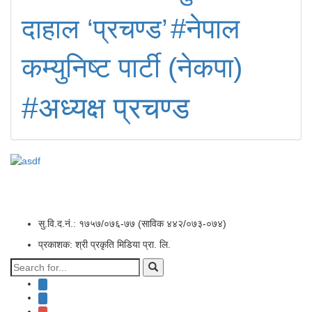
#नेपाल
दाहाल ‘प्रचण्ड’
कम्युनिष्ट पार्टी (नेकपा)
#अध्यक्ष प्रचण्ड
सु.वि.द.नं.: १७५७/०७६-७७ (साविक ४४२/०७३-०७४)
प्रकाशक: श्री प्रकृति मिडिया प्रा. लि.