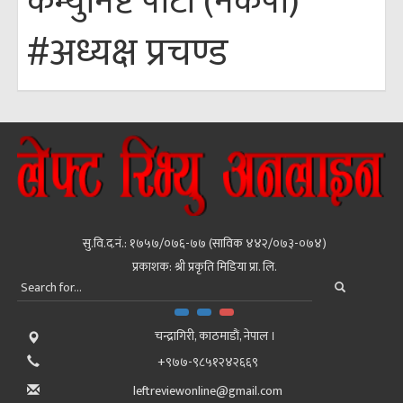
कम्युनिष्ट पार्टी (नेकपा)
#अध्यक्ष प्रचण्ड
सु.वि.द.नं.: १७५७/०७६-७७ (साविक ४४२/०७३-०७४)
प्रकाशक: श्री प्रकृति मिडिया प्रा. लि.
चन्द्रागिरी, काठमाडाैं, नेपाल ।
+९७७-९८५१२४२६६९
leftreviewonline@gmail.com