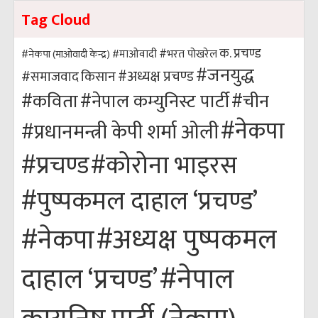
Tag Cloud
क. प्रचण्ड
#भरत पोखरेल
#नेकपा (माओवादी केन्द्र)
#माओवादी
#जनयुद्ध
#अध्यक्ष प्रचण्ड
किसान
#समाजवाद
#कविता
#नेपाल कम्युनिस्ट पार्टी
#चीन
#नेकपा
#प्रधानमन्त्री केपी शर्मा ओली
#कोरोना भाइरस
#प्रचण्ड
#पुष्पकमल दाहाल ‘प्रचण्ड’
#अध्यक्ष पुष्पकमल
#नेकपा
#नेपाल
दाहाल ‘प्रचण्ड’