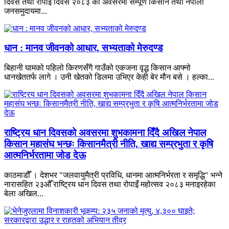
दिवस तथा रोपाइँ दिवस २०८३ को अवसरमा सम्पूर्ण किसान तथा नेपाली
जनसमुदायमा...
धान : मानव जीवनको आधार, सभ्यताको मेरुदण्ड
बिहानी घामको पहिलो किरणसँगै गाउँको एकजना वृद्ध किसान आफ्नो
धानखेततर्फ लागे । उनी खेतको डिलमा उभिएर केही बेर मौन बसे । हल्का...
राष्ट्रिय धान दिवसको अवसरमा शुभकामना दिँदै अखिल नेपाल
किसान महासंघ भन्छः किसानमैत्री नीति, खाद्य सम्प्रभुता र कृषि
आत्मनिर्भरतामा जोड देऊ
काठमाडौँ । देशभर "जलवायुमैत्री प्रविधि, धानमा आत्मनिर्भरता र समृद्धि" भन्ने
नारासहित २३औँ राष्ट्रिय धान दिवस तथा रोपाइँ महोत्सव २०८३ मनाइरहेका
बेला अखिल...