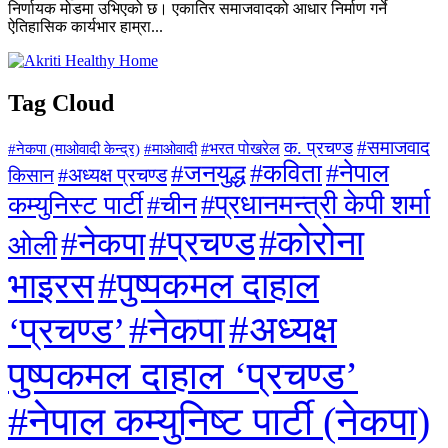
निर्णायक मोडमा उभिएको छ। एकातिर समाजवादको आधार निर्माण गर्ने
ऐतिहासिक कार्यभार हाम्रा...
Tag Cloud
#समाजवाद
क. प्रचण्ड
#माओवादी
#भरत पोखरेल
#नेकपा (माओवादी केन्द्र)
#जनयुद्ध
#कविता
#नेपाल
#अध्यक्ष प्रचण्ड
किसान
#प्रधानमन्त्री केपी शर्मा
कम्युनिस्ट पार्टी
#चीन
#कोरोना
#प्रचण्ड
#नेकपा
ओली
#पुष्पकमल दाहाल
भाइरस
#अध्यक्ष
#नेकपा
‘प्रचण्ड’
पुष्पकमल दाहाल ‘प्रचण्ड’
#नेपाल कम्युनिष्ट पार्टी (नेकपा)