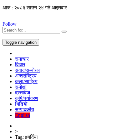
आज : २०८३ साउन २४ गते आइतवार
Follow
Toggle navigation
समाचार
विचार
संवाद/सम्बोधन
अन्तर्राष्ट्रिय
कला/साहित्य
समीक्षा
दस्तावेज
कृषि/पर्यावरण
भिडियो
सम्पादकीय
English
>
Tag:
#बर्दिया