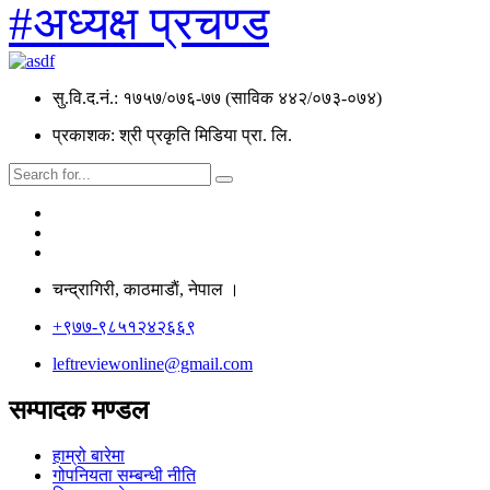
#अध्यक्ष प्रचण्ड
सु.वि.द.नं.: १७५७/०७६-७७ (साविक ४४२/०७३-०७४)
प्रकाशक: श्री प्रकृति मिडिया प्रा. लि.
चन्द्रागिरी, काठमाडाैं, नेपाल ।
+९७७-९८५१२४२६६९
leftreviewonline@gmail.com
सम्पादक मण्डल
हाम्रो बारेमा
गोपनियता सम्बन्धी नीति