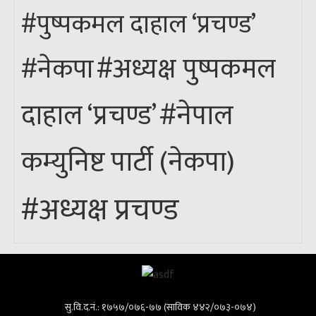
#पुष्पकमल दाहाल ‘प्रचण्ड’
#अध्यक्ष पुष्पकमल
#नेकपा
#नेपाल
दाहाल ‘प्रचण्ड’
कम्युनिष्ट पार्टी (नेकपा)
#अध्यक्ष प्रचण्ड
सु.वि.द.नं.: १७५७/०७६-७७ (साविक ४४२/०७३-०७४)