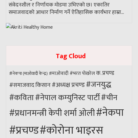
संवेदनशील र निर्णायक मोडमा उभिएको छ। एकातिर
समाजवादको आधार निर्माण गर्ने ऐतिहासिक कार्यभार हाम्रा...
Tag Cloud
क. प्रचण्ड
#भरत पोखरेल
#नेकपा (माओवादी केन्द्र)
#माओवादी
#जनयुद्ध
#अध्यक्ष प्रचण्ड
किसान
#समाजवाद
#कविता
#नेपाल कम्युनिस्ट पार्टी
#चीन
#नेकपा
#प्रधानमन्त्री केपी शर्मा ओली
#कोरोना भाइरस
#प्रचण्ड