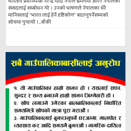
भारतीय प्रधानमन्त्री नरेन्द्र मोदी नेपाल भ्रमणमा आएर नेपालको
संसदलाई सम्बोधन गरे । उनको भाषणले नेपालका धेरै
मानिसलाई "भारत लाई हेर्ने दृष्टिकोण" बदल्नुपर्नेसम्मको
सोचमा पुर्‍यायो ।...
बाँकी