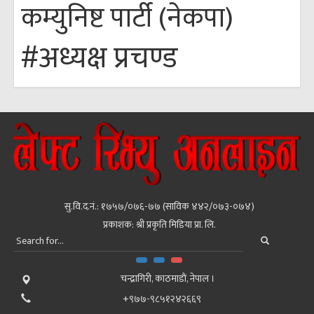
कम्युनिष्ट पार्टी (नेकपा)
#अध्यक्ष प्रचण्ड
सु.वि.द.नं.: १७५७/०७६-७७ (साविक ४४२/०७३-०७४)
प्रकाशक: श्री प्रकृति मिडिया प्रा. लि.
चन्द्रागिरी, काठमाडाैं, नेपाल ।
+९७७-९८५१२४२६६९