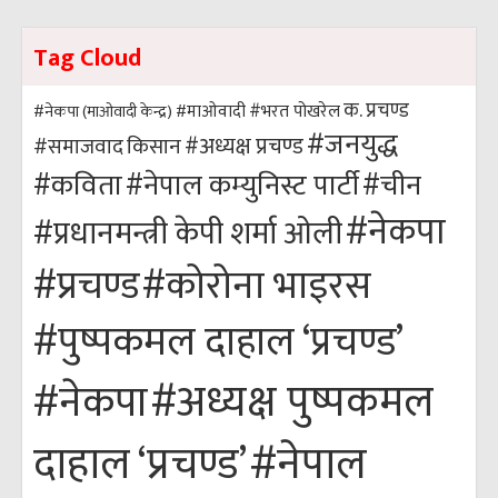
Tag Cloud
क. प्रचण्ड
#भरत पोखरेल
#नेकपा (माओवादी केन्द्र)
#माओवादी
#जनयुद्ध
#अध्यक्ष प्रचण्ड
किसान
#समाजवाद
#कविता
#नेपाल कम्युनिस्ट पार्टी
#चीन
#नेकपा
#प्रधानमन्त्री केपी शर्मा ओली
#कोरोना भाइरस
#प्रचण्ड
#पुष्पकमल दाहाल ‘प्रचण्ड’
#अध्यक्ष पुष्पकमल
#नेकपा
#नेपाल
दाहाल ‘प्रचण्ड’