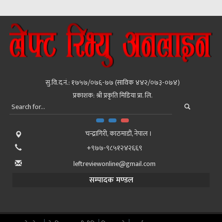
सु.वि.द.नं.: १७५७/०७६-७७ (साविक ४४२/०७३-०७४)
प्रकाशक: श्री प्रकृति मिडिया प्रा. लि.
चन्द्रागिरी, काठमाडाैं, नेपाल ।
+९७७-९८५१२४२६६९
leftreviewonline@gmail.com
सम्पादक मण्डल