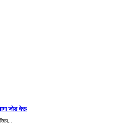
रतामा जोड देऊ
अखिल...