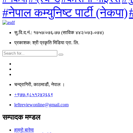
#नेपाल कम्युनिष्ट पार्टी (नेकपा)
सु.वि.द.नं.: १७५७/०७६-७७ (साविक ४४२/०७३-०७४)
प्रकाशक: श्री प्रकृति मिडिया प्रा. लि.
चन्द्रागिरी, काठमाडाैं, नेपाल ।
+९७७-९८५१२४२६६९
leftreviewonline@gmail.com
सम्पादक मण्डल
हाम्रो बारेमा