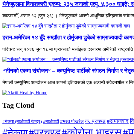
भेनेजुएलामा विनाशकारी भूकम्प: २३५ जनाको मृत्यु, ४,३०० घाइते; स
काठमाडौँ, असार १२ (जुन २६) । भेनेजुएलाले आफ्नो आधुनिक इतिहासकै सबैभन्दा 
इरान-अमेरिका १४ बुँदे सम्झौता र होर्मुजमा डुबेको साम्राज्यवादी काग
परिचयः सन् २०२६ जुन १८ मा फ्रान्सको भर्साइल्स दरबारमा अमेरिकी राष्ट्रपति डो
“तीनको एकमा संयोजन” – कम्युनिष्ट पार्टीको संगठन निर्माण र नेतृ
नेपाली कम्युनिष्ट आन्दोलन आज आफ्नो इतिहासको एक अत्यन्तै संवेदनशील र निर
Tag Cloud
#समाजवाद
क
क. प्रचण्ड
#माओवादी
#भरत पोखरेल
#नेकपा (माओवादी केन्द्र)
#प
#कोरोना भाइरस
#प्रचण्ड
#नेकपा