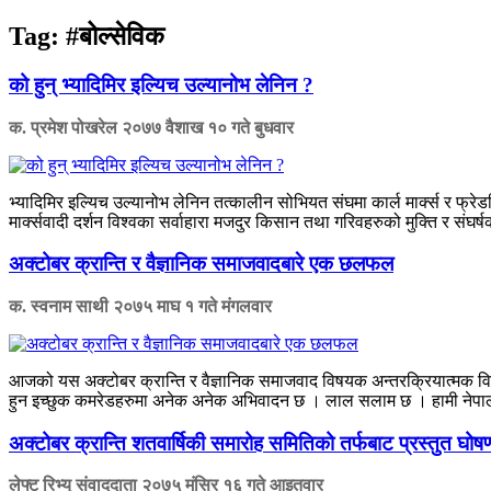
Tag:
#बोल्सेविक
को हुन् भ्यादिमिर इल्यिच उल्यानोभ लेनिन ?
क. प्रमेश पोखरेल
२०७७ वैशाख १० गते बुधवार
भ्यादिमिर इल्यिच उल्यानोभ लेनिन तत्कालीन सोभियत संघमा कार्ल मार्क्स र फ्रेडरि
मार्क्सवादी दर्शन विश्वका सर्वाहारा मजदुर किसान तथा गरिवहरुको मुक्ति र संघर्ष
अक्टोबर क्रान्ति र वैज्ञानिक समाजवादबारे एक छलफल
क. स्वनाम साथी
२०७५ माघ १ गते मंगलवार
आजको यस अक्टोबर क्रान्ति र वैज्ञानिक समाजवाद विषयक अन्तरक्रियात्मक विच
हुन इच्छुक कमरेडहरुमा अनेक अनेक अभिवादन छ । लाल सलाम छ । हामी नेपाली ध
अक्टोबर क्रान्ति शतवार्षिकी समारोह समितिको तर्फबाट प्रस्तुत घोष
लेफ्ट रिभ्यु संवाददाता
२०७५ मंसिर १६ गते आइतवार