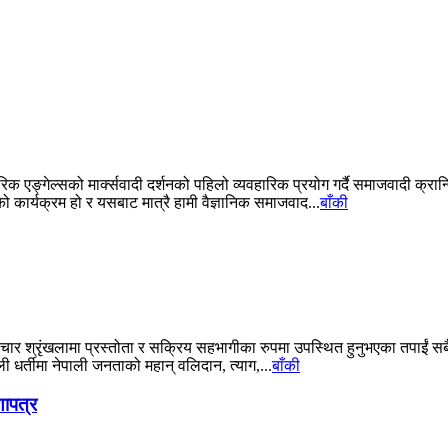
क एङ्गेल्सको मार्क्सवादी दर्शनको पहिलो व्यवहारिक प्रयोग गर्दै समाजवादी क्रान्त
को कार्यक्रम हो र यसबाट मात्रै हामी वैज्ञानिक समाजवाद...
बाँकी
ार श्रृंखलामा प्रस्तोता र सक्रिय सहभागीका रुपमा उपस्थित हुनुभएका तपाईं स
र्तीमा नेपाली जनताको महान् वलिदान, त्याग,...
बाँकी
णापत्र