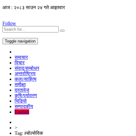
आज : २०८३ साउन २४ गते आइतवार
Follow
Toggle navigation
समाचार
विचार
संवाद/सम्बोधन
अन्तर्राष्ट्रिय
कला/साहित्य
समीक्षा
दस्तावेज
कृषि/पर्यावरण
भिडियो
सम्पादकीय
English
>
Tag:
#बोल्सेविक