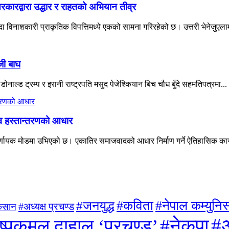
रकारद्वारा उद्धार र राहतको अभियान तीव्र
विनाशकारी प्राकृतिक विपत्तिमध्ये एकको सामना गरिरहेको छ। उत्तरी भेनेजुएलाम
जी बाघ
नाल्ड ट्रम्प र इरानी राष्ट्रपति मसुद पेजेश्कियान बिच चौध बुँदे सहमतिपत्रमा...
त्व हस्तान्तरणको आधार
्णायक मोडमा उभिएको छ। एकातिर समाजवादको आधार निर्माण गर्ने ऐतिहासिक कार्यभ
#जनयुद्ध
#कविता
#नेपाल कम्युनिस्
#अध्यक्ष प्रचण्ड
िसान
#अ
#नेकपा
ुष्पकमल दाहाल ‘प्रचण्ड’