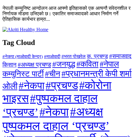
नेपाली कम्युनिष्ट आन्दोलन आज आफ्नो इतिहासको एक अत्यन्तै संवेदनशील र
निर्णायक मोडमा उभिएको छ। एकातिर समाजवादको आधार निर्माण गर्ने
ऐतिहासिक कार्यभार हाम्रा...
Tag Cloud
#समाजवाद
क. प्रचण्ड
#माओवादी
#भरत पोखरेल
#नेकपा (माओवादी केन्द्र)
#जनयुद्ध
#कविता
#नेपाल
#अध्यक्ष प्रचण्ड
किसान
#प्रधानमन्त्री केपी शर्मा
कम्युनिस्ट पार्टी
#चीन
#कोरोना
#प्रचण्ड
#नेकपा
ओली
#पुष्पकमल दाहाल
भाइरस
#अध्यक्ष
#नेकपा
‘प्रचण्ड’
पुष्पकमल दाहाल ‘प्रचण्ड’