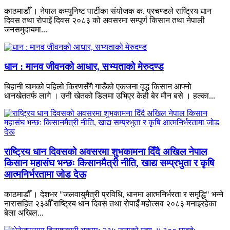
काठमाडौँ । नेपाल कम्युनिष्ट पार्टीका संयोजक क. प्रचण्डले राष्ट्रिय धान
दिवस तथा रोपाइँ दिवस २०८३ को अवसरमा सम्पूर्ण किसान तथा नेपाली
जनसमुदायमा...
धान : मानव जीवनको आधार, सभ्यताको मेरुदण्ड
बिहानी घामको पहिलो किरणसँगै गाउँको एकजना वृद्ध किसान आफ्नो
धानखेततर्फ लागे । उनी खेतको डिलमा उभिएर केही बेर मौन बसे । हल्का...
राष्ट्रिय धान दिवसको अवसरमा शुभकामना दिँदै अखिल नेपाल
किसान महासंघ भन्छः किसानमैत्री नीति, खाद्य सम्प्रभुता र कृषि
आत्मनिर्भरतामा जोड देऊ
काठमाडौँ । देशभर "जलवायुमैत्री प्रविधि, धानमा आत्मनिर्भरता र समृद्धि" भन्ने
नारासहित २३औँ राष्ट्रिय धान दिवस तथा रोपाइँ महोत्सव २०८३ मनाइरहेका
बेला अखिल...