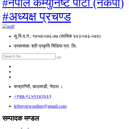
#नेपाल कम्युनिष्ट पार्टी (नेकपा)
#अध्यक्ष प्रचण्ड
सु.वि.द.नं.: १७५७/०७६-७७ (साविक ४४२/०७३-०७४)
प्रकाशक: श्री प्रकृति मिडिया प्रा. लि.
चन्द्रागिरी, काठमाडाैं, नेपाल ।
+९७७-९८५१२४२६६९
leftreviewonline@gmail.com
सम्पादक मण्डल