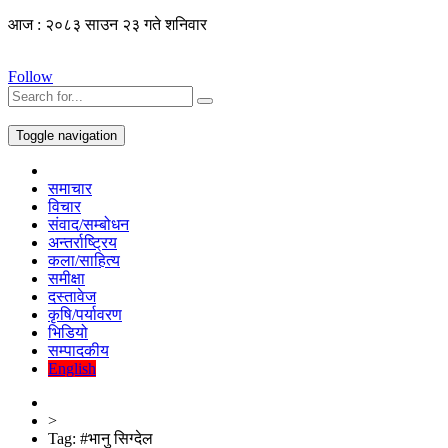
आज : २०८३ साउन २३ गते शनिवार
Follow
Toggle navigation
समाचार
विचार
संवाद/सम्बोधन
अन्तर्राष्ट्रिय
कला/साहित्य
समीक्षा
दस्तावेज
कृषि/पर्यावरण
भिडियो
सम्पादकीय
English
>
Tag:
#भानु सिग्देल