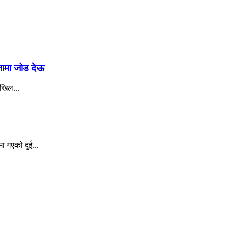
रतामा जोड देऊ
अखिल...
ा गएको दुई...