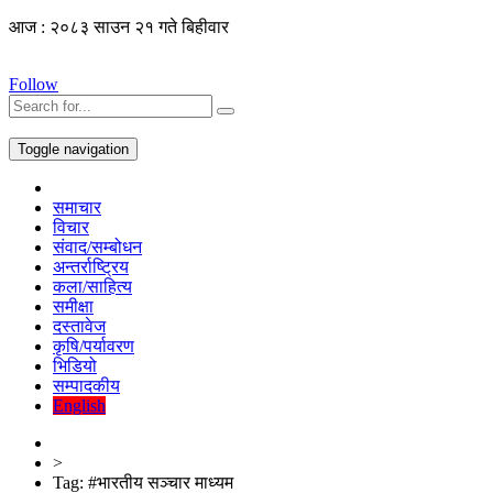
आज : २०८३ साउन २१ गते बिहीवार
Follow
Toggle navigation
समाचार
विचार
संवाद/सम्बोधन
अन्तर्राष्ट्रिय
कला/साहित्य
समीक्षा
दस्तावेज
कृषि/पर्यावरण
भिडियो
सम्पादकीय
English
>
Tag:
#भारतीय सञ्चार माध्यम