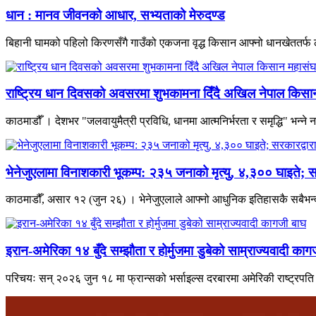
धान : मानव जीवनको आधार, सभ्यताको मेरुदण्ड
बिहानी घामको पहिलो किरणसँगै गाउँको एकजना वृद्ध किसान आफ्नो धानखेततर्फ ल
राष्ट्रिय धान दिवसको अवसरमा शुभकामना दिँदै अखिल नेपाल किसान म
काठमाडौँ । देशभर "जलवायुमैत्री प्रविधि, धानमा आत्मनिर्भरता र समृद्धि" भन्
भेनेजुएलामा विनाशकारी भूकम्प: २३५ जनाको मृत्यु, ४,३०० घाइते; स
काठमाडौँ, असार १२ (जुन २६) । भेनेजुएलाले आफ्नो आधुनिक इतिहासकै सबैभन्दा 
इरान-अमेरिका १४ बुँदे सम्झौता र होर्मुजमा डुबेको साम्राज्यवादी काग
परिचयः सन् २०२६ जुन १८ मा फ्रान्सको भर्साइल्स दरबारमा अमेरिकी राष्ट्रपति डो