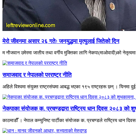
मेरो जीवनमा असार २६ गतेः जनयुद्धमा मृत्युलाई जितेको दिन
म नौजवान उमेरमा जातीय तथा वर्गीय मुक्तिका लागि नेकपा(माओवादी)को नेतृत्वमा भ
समाजवाद र नेपालको परराष्ट्र नीति
अहिले विश्वमा संयुक्त राष्ट्रसंघमा आबद्ध भएका १९५ राष्ट्रहरू छन् । यिनमा दुई
नेकपाका संयोजक क. प्रचण्डद्वारा राष्ट्रिय धान दिवस २०८३ को शु
काठमाडौँ । नेपाल कम्युनिष्ट पार्टीका संयोजक क. प्रचण्डले राष्ट्रिय धान द