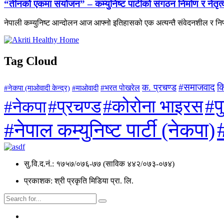
“तीनको एकमा संयोजन” – कम्युनिष्ट पार्टीको संगठन निर्माण र नेतृ
नेपाली कम्युनिष्ट आन्दोलन आज आफ्नो इतिहासको एक अत्यन्तै संवेदनशील र निर
Tag Cloud
#समाजवाद
क
क. प्रचण्ड
#माओवादी
#भरत पोखरेल
#नेकपा (माओवादी केन्द्र)
#प
#कोरोना भाइरस
#प्रचण्ड
#नेकपा
#नेपाल कम्युनिष्ट पार्टी (नेकपा)
सु.वि.द.नं.: १७५७/०७६-७७ (साविक ४४२/०७३-०७४)
प्रकाशक: श्री प्रकृति मिडिया प्रा. लि.