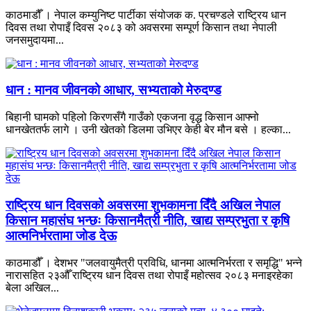
काठमाडौँ । नेपाल कम्युनिष्ट पार्टीका संयोजक क. प्रचण्डले राष्ट्रिय धान
दिवस तथा रोपाइँ दिवस २०८३ को अवसरमा सम्पूर्ण किसान तथा नेपाली
जनसमुदायमा...
धान : मानव जीवनको आधार, सभ्यताको मेरुदण्ड
बिहानी घामको पहिलो किरणसँगै गाउँको एकजना वृद्ध किसान आफ्नो
धानखेततर्फ लागे । उनी खेतको डिलमा उभिएर केही बेर मौन बसे । हल्का...
राष्ट्रिय धान दिवसको अवसरमा शुभकामना दिँदै अखिल नेपाल
किसान महासंघ भन्छः किसानमैत्री नीति, खाद्य सम्प्रभुता र कृषि
आत्मनिर्भरतामा जोड देऊ
काठमाडौँ । देशभर "जलवायुमैत्री प्रविधि, धानमा आत्मनिर्भरता र समृद्धि" भन्ने
नारासहित २३औँ राष्ट्रिय धान दिवस तथा रोपाइँ महोत्सव २०८३ मनाइरहेका
बेला अखिल...