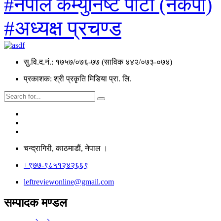
#नेपाल कम्युनिष्ट पार्टी (नेकपा)
#अध्यक्ष प्रचण्ड
सु.वि.द.नं.: १७५७/०७६-७७ (साविक ४४२/०७३-०७४)
प्रकाशक: श्री प्रकृति मिडिया प्रा. लि.
चन्द्रागिरी, काठमाडाैं, नेपाल ।
+९७७-९८५१२४२६६९
leftreviewonline@gmail.com
सम्पादक मण्डल