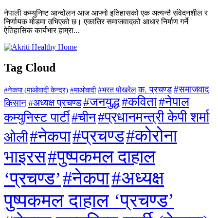
नेपाली कम्युनिष्ट आन्दोलन आज आफ्नो इतिहासको एक अत्यन्तै संवेदनशील र
निर्णायक मोडमा उभिएको छ। एकातिर समाजवादको आधार निर्माण गर्ने
ऐतिहासिक कार्यभार हाम्रा...
Tag Cloud
#समाजवाद
क. प्रचण्ड
#माओवादी
#भरत पोखरेल
#नेकपा (माओवादी केन्द्र)
#जनयुद्ध
#कविता
#नेपाल
#अध्यक्ष प्रचण्ड
किसान
#प्रधानमन्त्री केपी शर्मा
कम्युनिस्ट पार्टी
#चीन
#कोरोना
#प्रचण्ड
#नेकपा
ओली
#पुष्पकमल दाहाल
भाइरस
#अध्यक्ष
#नेकपा
‘प्रचण्ड’
पुष्पकमल दाहाल ‘प्रचण्ड’