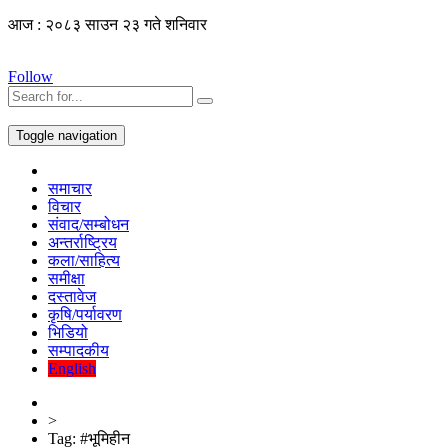
आज : २०८३ साउन २३ गते शनिवार
Follow
Toggle navigation
समाचार
विचार
संवाद/सम्बोधन
अन्तर्राष्ट्रिय
कला/साहित्य
समीक्षा
दस्तावेज
कृषि/पर्यावरण
भिडियो
सम्पादकीय
English
>
Tag:
#भूमिहीन