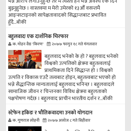
भन्ने आरोप लगाउनुहुन्छ तर म त्यस्तो हैन भन्ने अवश्य एक दिन
बुझ्नुहुनेछ । वास्तवमा म मेरो उमेरको १३औँ वसन्तमै
आइन्सटाइनको सापेक्षतावादको सिद्धान्तबाट प्रभावित
हुँदै...
बाँकी
बहुलवादः एक दार्शनिक चिरफार
क. मोहन वैद्य 'किरण'
२०७७ फागुन १८ गते मंगलवार
बहुलवाद भनेको के हो ? बहुलवाद भनेको
विश्वको उत्पत्तिको क्षेत्रमा बहुतत्त्वलाई
प्राथमिकता दिने सिद्धान्त हो । विश्वको
उत्पत्ति र विकास एउटै तत्त्वबाट होइन, बहुतत्त्वबाट भएको हो
भन्ने सैद्धान्तिक मान्यतालाई बहुलवाद भनिन्छ । बहुलवादले
सामाजिक जीवन र चिन्तनका विविध क्षेत्रमा बहुलताको
पक्षपोषण गर्दछ । बहुलवाद प्राचीन भारतीय दर्शन र...
बाँकी
स्टेफेन हकिङ र भौतिकवादमा उनको योगदान
क. गुणराज लोहनी
२०७७ असोज ८ गते बिहीवार