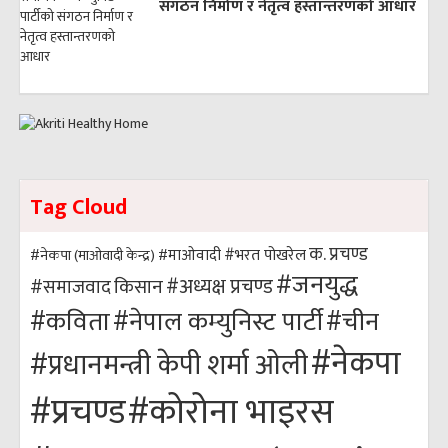
संगठन निर्माण र नेतृत्व हस्तान्तरणको आधार
Tag Cloud
क. प्रचण्ड
#भरत पोखरेल
#नेकपा (माओवादी केन्द्र)
#माओवादी
#जनयुद्ध
#अध्यक्ष प्रचण्ड
किसान
#समाजवाद
#कविता
#नेपाल कम्युनिस्ट पार्टी
#चीन
#नेकपा
#प्रधानमन्त्री केपी शर्मा ओली
#कोरोना भाइरस
#प्रचण्ड