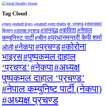
Tag Cloud
#समाजवाद
क. प्रचण्ड
#माओवादी
#भरत पोखरेल
#नेकपा (माओवादी केन्द्र)
#जनयुद्ध
#कविता
#नेपाल
#अध्यक्ष प्रचण्ड
किसान
#प्रधानमन्त्री केपी शर्मा
कम्युनिस्ट पार्टी
#चीन
#कोरोना
#प्रचण्ड
#नेकपा
ओली
#पुष्पकमल दाहाल
भाइरस
#अध्यक्ष
#नेकपा
‘प्रचण्ड’
पुष्पकमल दाहाल ‘प्रचण्ड’
#नेपाल कम्युनिष्ट पार्टी (नेकपा)
#अध्यक्ष प्रचण्ड