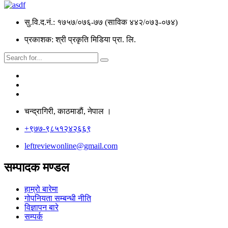
सु.वि.द.नं.: १७५७/०७६-७७ (साविक ४४२/०७३-०७४)
प्रकाशक: श्री प्रकृति मिडिया प्रा. लि.
चन्द्रागिरी, काठमाडाैं, नेपाल ।
+९७७-९८५१२४२६६९
leftreviewonline@gmail.com
सम्पादक मण्डल
हाम्रो बारेमा
गोपनियता सम्बन्धी नीति
विज्ञापन बारे
सम्पर्क