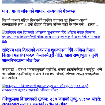
धान : मानव जीवनको आधार, सभ्यताको मेरुदण्ड
बिहानी घामको पहिलो किरणसँगै गाउँको एकजना वृद्ध किसान आफ्नो
धानखेततर्फ लागे । उनी खेतको डिलमा उभिएर केही बेर मौन बसे । हल्का...
राष्ट्रिय धान दिवसको अवसरमा शुभकामना दिँदै अखिल नेपाल
किसान महासंघ भन्छः किसानमैत्री नीति, खाद्य सम्प्रभुता र कृषि
आत्मनिर्भरतामा जोड देऊ
काठमाडौँ । देशभर "जलवायुमैत्री प्रविधि, धानमा आत्मनिर्भरता र समृद्धि" भन्ने
नारासहित २३औँ राष्ट्रिय धान दिवस तथा रोपाइँ महोत्सव २०८३ मनाइरहेका
बेला अखिल...
भेनेजुएलामा विनाशकारी भूकम्प: २३५ जनाको मृत्यु, ४,३०० घाइते;
सरकारद्वारा उद्धार र राहतको अभियान तीव्र