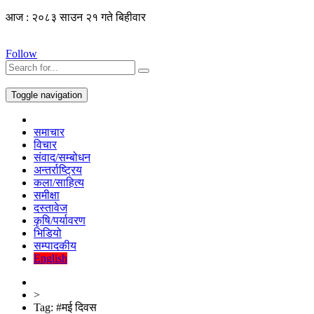
आज : २०८३ साउन २१ गते बिहीवार
Follow
Toggle navigation
समाचार
विचार
संवाद/सम्बोधन
अन्तर्राष्ट्रिय
कला/साहित्य
समीक्षा
दस्तावेज
कृषि/पर्यावरण
भिडियो
सम्पादकीय
English
>
Tag:
#मई दिवस