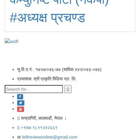
#अध्यक्ष प्रचण्ड
सु.वि.द.नं.: १७५७/०७६-७७ (साविक ४४२/०७३-०७४)
प्रकाशक: श्री प्रकृति मिडिया प्रा. लि.
चन्द्रागिरी, काठमाडाैं, नेपाल ।
+९७७-९८५१२४२६६९
leftreviewonline@gmail.com