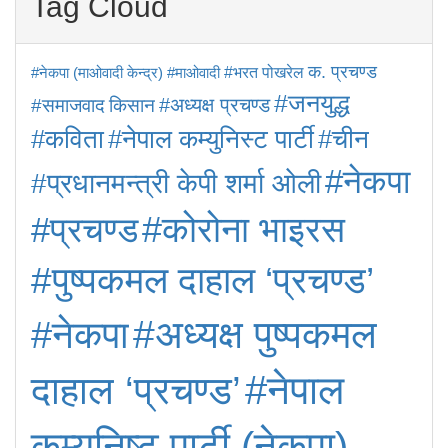
Tag Cloud
क. प्रचण्ड
#माओवादी
#भरत पोखरेल
#नेकपा (माओवादी केन्द्र)
#जनयुद्ध
किसान
#अध्यक्ष प्रचण्ड
#समाजवाद
#कविता
#नेपाल कम्युनिस्ट पार्टी
#चीन
#नेकपा
#प्रधानमन्त्री केपी शर्मा ओली
#प्रचण्ड
#कोरोना भाइरस
#पुष्पकमल दाहाल ‘प्रचण्ड’
#अध्यक्ष पुष्पकमल
#नेकपा
#नेपाल
दाहाल ‘प्रचण्ड’
कम्युनिष्ट पार्टी (नेकपा)