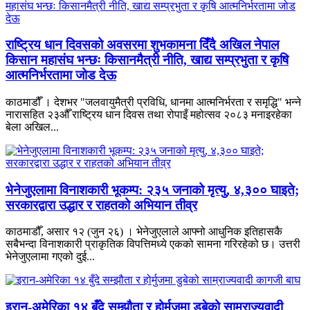
राष्ट्रिय धान दिवसको अवसरमा शुभकामना दिँदै अखिल नेपाल
किसान महासंघ भन्छः किसानमैत्री नीति, खाद्य सम्प्रभुता र कृषि
आत्मनिर्भरतामा जोड देऊ
काठमाडौँ । देशभर "जलवायुमैत्री प्रविधि, धानमा आत्मनिर्भरता र समृद्धि" भन्ने
नारासहित २३औँ राष्ट्रिय धान दिवस तथा रोपाइँ महोत्सव २०८३ मनाइरहेका
बेला अखिल...
भेनेजुएलामा विनाशकारी भूकम्प: २३५ जनाको मृत्यु, ४,३०० घाइते;
सरकारद्वारा उद्धार र राहतको अभियान तीव्र
काठमाडौँ, असार १२ (जुन २६) । भेनेजुएलाले आफ्नो आधुनिक इतिहासकै
सबैभन्दा विनाशकारी प्राकृतिक विपत्तिमध्ये एकको सामना गरिरहेको छ। उत्तरी
भेनेजुएलामा गएको दुई...
इरान-अमेरिका १४ बुँदे सम्झौता र होर्मुजमा डुबेको साम्राज्यवादी