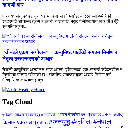
कागजी बाघ
परिचयः सन् २०२६ जुन १८ मा फ्रान्सको भर्साइल्स दरबारमा अमेरिकी
राष्ट्रपति डोनाल्ड ट्रम्प र इरानी राष्ट्रपति मसुद पेजेश्कियान बिच चौध बुँदे
सहमतिपत्रमा...
“तीनको एकमा संयोजन” – कम्युनिष्ट पार्टीको संगठन निर्माण र
नेतृत्व हस्तान्तरणको आधार
नेपाली कम्युनिष्ट आन्दोलन आज आफ्नो इतिहासको एक अत्यन्तै संवेदनशील र
निर्णायक मोडमा उभिएको छ। एकातिर समाजवादको आधार निर्माण गर्ने
ऐतिहासिक कार्यभार हाम्रा...
Tag Cloud
#समाजवाद
क. प्रचण्ड
#माओवादी
#भरत पोखरेल
#नेकपा (माओवादी केन्द्र)
#जनयुद्ध
#कविता
#नेपाल
#अध्यक्ष प्रचण्ड
किसान