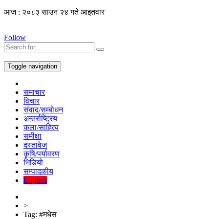
आज : २०८३ साउन २४ गते आइतवार
Follow
Toggle navigation
समाचार
विचार
संवाद/सम्बोधन
अन्तर्राष्ट्रिय
कला/साहित्य
समीक्षा
दस्तावेज
कृषि/पर्यावरण
भिडियो
सम्पादकीय
English
>
Tag:
#मधेस