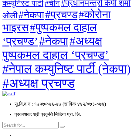
#प्रधानमन्त्री केपी शर्मा
कम्युनिस्ट पार्टी
#चीन
#कोरोना
#प्रचण्ड
#नेकपा
ओली
#पुष्पकमल दाहाल
भाइरस
#अध्यक्ष
#नेकपा
‘प्रचण्ड’
पुष्पकमल दाहाल ‘प्रचण्ड’
#नेपाल कम्युनिष्ट पार्टी (नेकपा)
#अध्यक्ष प्रचण्ड
सु.वि.द.नं.: १७५७/०७६-७७ (साविक ४४२/०७३-०७४)
प्रकाशक: श्री प्रकृति मिडिया प्रा. लि.