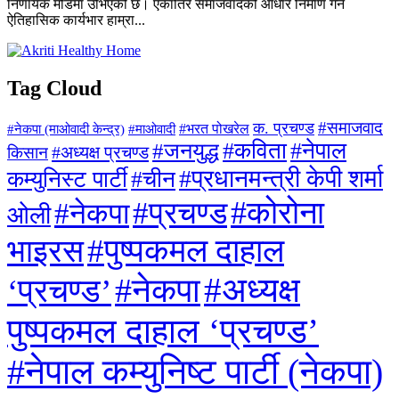
निर्णायक मोडमा उभिएको छ। एकातिर समाजवादको आधार निर्माण गर्ने
ऐतिहासिक कार्यभार हाम्रा...
Tag Cloud
#समाजवाद
क. प्रचण्ड
#माओवादी
#भरत पोखरेल
#नेकपा (माओवादी केन्द्र)
#जनयुद्ध
#कविता
#नेपाल
#अध्यक्ष प्रचण्ड
किसान
#प्रधानमन्त्री केपी शर्मा
कम्युनिस्ट पार्टी
#चीन
#कोरोना
#प्रचण्ड
#नेकपा
ओली
#पुष्पकमल दाहाल
भाइरस
#अध्यक्ष
#नेकपा
‘प्रचण्ड’
पुष्पकमल दाहाल ‘प्रचण्ड’
#नेपाल कम्युनिष्ट पार्टी (नेकपा)