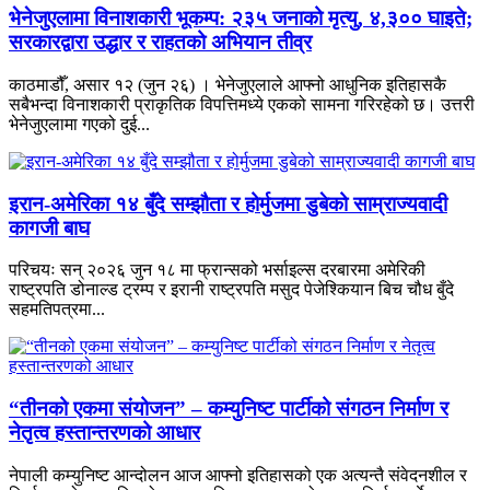
भेनेजुएलामा विनाशकारी भूकम्प: २३५ जनाको मृत्यु, ४,३०० घाइते;
सरकारद्वारा उद्धार र राहतको अभियान तीव्र
काठमाडौँ, असार १२ (जुन २६) । भेनेजुएलाले आफ्नो आधुनिक इतिहासकै
सबैभन्दा विनाशकारी प्राकृतिक विपत्तिमध्ये एकको सामना गरिरहेको छ। उत्तरी
भेनेजुएलामा गएको दुई...
इरान-अमेरिका १४ बुँदे सम्झौता र होर्मुजमा डुबेको साम्राज्यवादी
कागजी बाघ
परिचयः सन् २०२६ जुन १८ मा फ्रान्सको भर्साइल्स दरबारमा अमेरिकी
राष्ट्रपति डोनाल्ड ट्रम्प र इरानी राष्ट्रपति मसुद पेजेश्कियान बिच चौध बुँदे
सहमतिपत्रमा...
“तीनको एकमा संयोजन” – कम्युनिष्ट पार्टीको संगठन निर्माण र
नेतृत्व हस्तान्तरणको आधार
नेपाली कम्युनिष्ट आन्दोलन आज आफ्नो इतिहासको एक अत्यन्तै संवेदनशील र