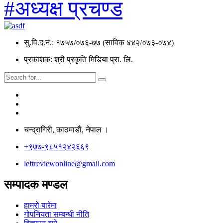
#अध्यक्ष प्रचण्ड
सु.वि.द.नं.: १७५७/०७६-७७ (साविक ४४२/०७३-०७४)
प्रकाशक: श्री प्रकृति मिडिया प्रा. लि.
चन्द्रागिरी, काठमाडाैं, नेपाल ।
+९७७-९८५१२४२६६९
leftreviewonline@gmail.com
सम्पादक मण्डल
हाम्रो बारेमा
गोपनियता सम्बन्धी नीति