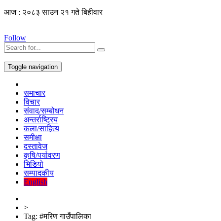
आज : २०८३ साउन २१ गते बिहीवार
Follow
Toggle navigation
समाचार
विचार
संवाद/सम्बोधन
अन्तर्राष्ट्रिय
कला/साहित्य
समीक्षा
दस्तावेज
कृषि/पर्यावरण
भिडियो
सम्पादकीय
English
>
Tag:
#मरिण गाउँपालिका