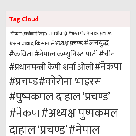
Tag Cloud
क. प्रचण्ड
#भरत पोखरेल
#नेकपा (माओवादी केन्द्र)
#माओवादी
#जनयुद्ध
#अध्यक्ष प्रचण्ड
किसान
#समाजवाद
#कविता
#नेपाल कम्युनिस्ट पार्टी
#चीन
#नेकपा
#प्रधानमन्त्री केपी शर्मा ओली
#कोरोना भाइरस
#प्रचण्ड
#पुष्पकमल दाहाल ‘प्रचण्ड’
#अध्यक्ष पुष्पकमल
#नेकपा
#नेपाल
दाहाल ‘प्रचण्ड’