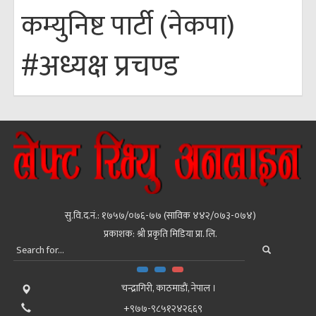
कम्युनिष्ट पार्टी (नेकपा)
#अध्यक्ष प्रचण्ड
सु.वि.द.नं.: १७५७/०७६-७७ (साविक ४४२/०७३-०७४)
प्रकाशक: श्री प्रकृति मिडिया प्रा. लि.
चन्द्रागिरी, काठमाडाैं, नेपाल ।
+९७७-९८५१२४२६६९