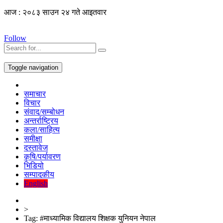
आज : २०८३ साउन २४ गते आइतवार
Follow
Toggle navigation
समाचार
विचार
संवाद/सम्बोधन
अन्तर्राष्ट्रिय
कला/साहित्य
समीक्षा
दस्तावेज
कृषि/पर्यावरण
भिडियो
सम्पादकीय
English
>
Tag:
#माध्यामिक विद्यालय शिक्षक युनियन नेपाल