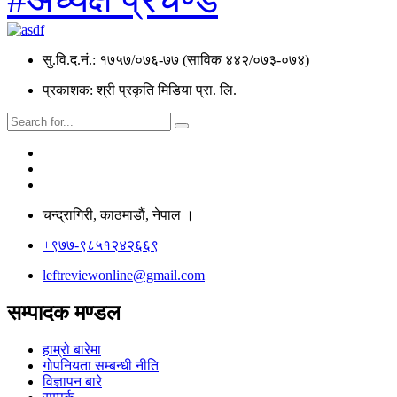
सु.वि.द.नं.: १७५७/०७६-७७ (साविक ४४२/०७३-०७४)
प्रकाशक: श्री प्रकृति मिडिया प्रा. लि.
चन्द्रागिरी, काठमाडाैं, नेपाल ।
+९७७-९८५१२४२६६९
leftreviewonline@gmail.com
सम्पादक मण्डल
हाम्रो बारेमा
गोपनियता सम्बन्धी नीति
विज्ञापन बारे