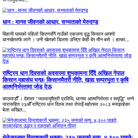
धान : मानव जीवनको आधार, सभ्यताको मेरुदण्ड
बिहानी घामको पहिलो किरणसँगै गाउँको एकजना वृद्ध किसान आफ्नो
धानखेततर्फ लागे । उनी खेतको डिलमा उभिएर केही बेर मौन बसे । हल्का...
राष्ट्रिय धान दिवसको अवसरमा शुभकामना दिँदै अखिल नेपाल
किसान महासंघ भन्छः किसानमैत्री नीति, खाद्य सम्प्रभुता र कृषि
आत्मनिर्भरतामा जोड देऊ
काठमाडौँ । देशभर "जलवायुमैत्री प्रविधि, धानमा आत्मनिर्भरता र समृद्धि" भन्ने
नारासहित २३औँ राष्ट्रिय धान दिवस तथा रोपाइँ महोत्सव २०८३ मनाइरहेका
बेला अखिल...
भेनेजुएलामा विनाशकारी भूकम्प: २३५ जनाको मृत्यु, ४,३०० घाइते;