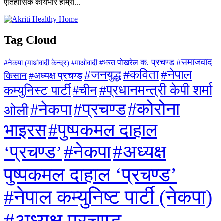
ऐतिहासिक कार्यभार हाम्रा...
Tag Cloud
#समाजवाद
क. प्रचण्ड
#माओवादी
#भरत पोखरेल
#नेकपा (माओवादी केन्द्र)
#जनयुद्ध
#कविता
#नेपाल
#अध्यक्ष प्रचण्ड
किसान
#प्रधानमन्त्री केपी शर्मा
कम्युनिस्ट पार्टी
#चीन
#कोरोना
#प्रचण्ड
#नेकपा
ओली
#पुष्पकमल दाहाल
भाइरस
#अध्यक्ष
#नेकपा
‘प्रचण्ड’
पुष्पकमल दाहाल ‘प्रचण्ड’
#नेपाल कम्युनिष्ट पार्टी (नेकपा)
#अध्यक्ष प्रचण्ड