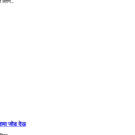
ा लागि...
रतामा जोड देऊ