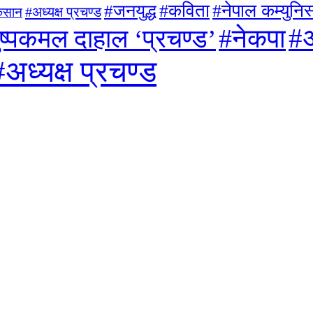
#जनयुद्ध
#कविता
#नेपाल कम्युनिस्
#अध्यक्ष प्रचण्ड
िसान
#अ
#नेकपा
ुष्पकमल दाहाल ‘प्रचण्ड’
#अध्यक्ष प्रचण्ड