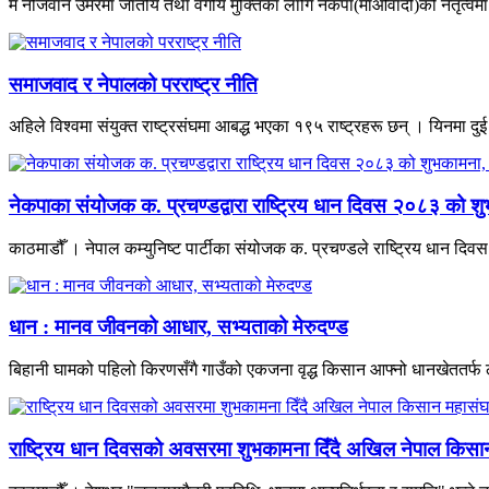
म नौजवान उमेरमा जातीय तथा वर्गीय मुक्तिका लागि नेकपा(माओवादी)को नेतृत्वमा भ
समाजवाद र नेपालको परराष्ट्र नीति
अहिले विश्वमा संयुक्त राष्ट्रसंघमा आबद्ध भएका १९५ राष्ट्रहरू छन् । यिनमा दुई
नेकपाका संयोजक क. प्रचण्डद्वारा राष्ट्रिय धान दिवस २०८३ को शु
काठमाडौँ । नेपाल कम्युनिष्ट पार्टीका संयोजक क. प्रचण्डले राष्ट्रिय धान द
धान : मानव जीवनको आधार, सभ्यताको मेरुदण्ड
बिहानी घामको पहिलो किरणसँगै गाउँको एकजना वृद्ध किसान आफ्नो धानखेततर्फ ल
राष्ट्रिय धान दिवसको अवसरमा शुभकामना दिँदै अखिल नेपाल किसान म