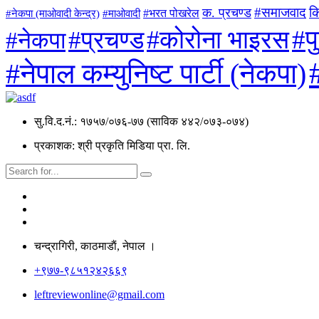
#समाजवाद
क
क. प्रचण्ड
#माओवादी
#भरत पोखरेल
#नेकपा (माओवादी केन्द्र)
#प
#कोरोना भाइरस
#प्रचण्ड
#नेकपा
#नेपाल कम्युनिष्ट पार्टी (नेकपा)
सु.वि.द.नं.: १७५७/०७६-७७ (साविक ४४२/०७३-०७४)
प्रकाशक: श्री प्रकृति मिडिया प्रा. लि.
चन्द्रागिरी, काठमाडाैं, नेपाल ।
+९७७-९८५१२४२६६९
leftreviewonline@gmail.com