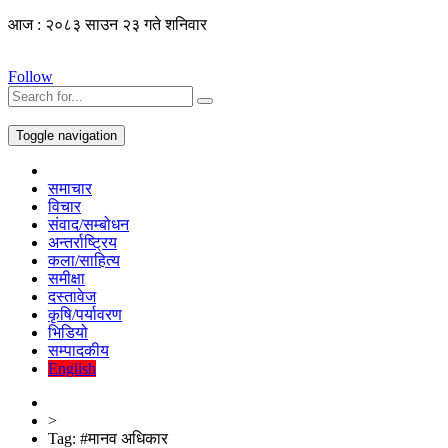
आज : २०८३ साउन २३ गते शनिवार
Follow
Toggle navigation
समाचार
विचार
संवाद/सम्बोधन
अन्तर्राष्ट्रिय
कला/साहित्य
समीक्षा
दस्तावेज
कृषि/पर्यावरण
भिडियो
सम्पादकीय
English
>
Tag:
#मानव अधिकार