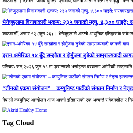
काठमाडौँ । देशभर "जलवायुमैत्री प्रविधि, धानमा आत्मनिर्भरता र समृद्धि" भन्
भेनेजुएलामा विनाशकारी भूकम्प: २३५ जनाको मृत्यु, ४,३०० घाइते; स
काठमाडौँ, असार १२ (जुन २६) । भेनेजुएलाले आफ्नो आधुनिक इतिहासकै सबैभन्दा 
इरान-अमेरिका १४ बुँदे सम्झौता र होर्मुजमा डुबेको साम्राज्यवादी काग
परिचयः सन् २०२६ जुन १८ मा फ्रान्सको भर्साइल्स दरबारमा अमेरिकी राष्ट्रपति डो
“तीनको एकमा संयोजन” – कम्युनिष्ट पार्टीको संगठन निर्माण र नेतृ
नेपाली कम्युनिष्ट आन्दोलन आज आफ्नो इतिहासको एक अत्यन्तै संवेदनशील र निर
Tag Cloud