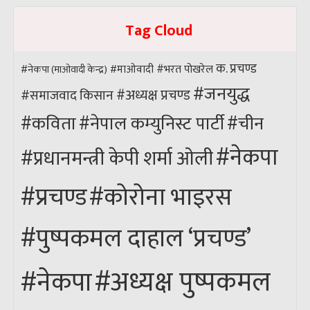
Tag Cloud
क. प्रचण्ड
#भरत पोखरेल
#नेकपा (माओवादी केन्द्र)
#माओवादी
#जनयुद्ध
#अध्यक्ष प्रचण्ड
किसान
#समाजवाद
#कविता
#नेपाल कम्युनिस्ट पार्टी
#चीन
#नेकपा
#प्रधानमन्त्री केपी शर्मा ओली
#कोरोना भाइरस
#प्रचण्ड
#पुष्पकमल दाहाल ‘प्रचण्ड’
#अध्यक्ष पुष्पकमल
#नेकपा