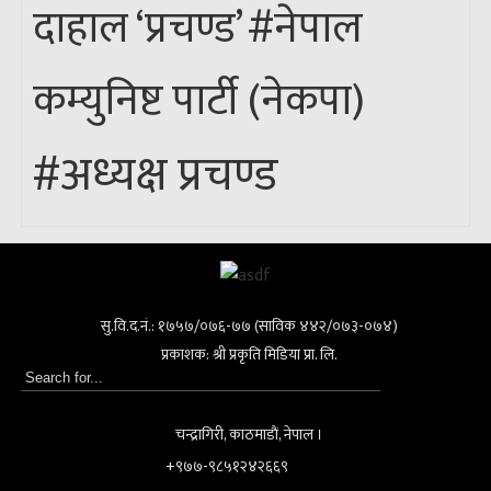
#नेपाल
दाहाल ‘प्रचण्ड’
कम्युनिष्ट पार्टी (नेकपा)
#अध्यक्ष प्रचण्ड
सु.वि.द.नं.: १७५७/०७६-७७ (साविक ४४२/०७३-०७४)
प्रकाशक: श्री प्रकृति मिडिया प्रा. लि.
चन्द्रागिरी, काठमाडाैं, नेपाल ।
+९७७-९८५१२४२६६९