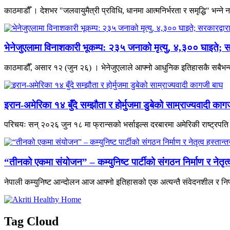
काठमाडौँ । देशभर "जलवायुमैत्री प्रविधि, धानमा आत्मनिर्भरता र समृद्धि" भन्
भेनेजुएलामा विनाशकारी भूकम्प: २३५ जनाको मृत्यु, ४,३०० घाइते; स
काठमाडौँ, असार १२ (जुन २६) । भेनेजुएलाले आफ्नो आधुनिक इतिहासकै सबैभन्दा 
इरान-अमेरिका १४ बुँदे सम्झौता र होर्मुजमा डुबेको साम्राज्यवादी काग
परिचयः सन् २०२६ जुन १८ मा फ्रान्सको भर्साइल्स दरबारमा अमेरिकी राष्ट्रपति डो
“तीनको एकमा संयोजन” – कम्युनिष्ट पार्टीको संगठन निर्माण र नेतृ
नेपाली कम्युनिष्ट आन्दोलन आज आफ्नो इतिहासको एक अत्यन्तै संवेदनशील र निर
Tag Cloud