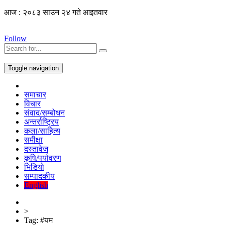
आज : २०८३ साउन २४ गते आइतवार
Follow
Toggle navigation
समाचार
विचार
संवाद/सम्बोधन
अन्तर्राष्ट्रिय
कला/साहित्य
समीक्षा
दस्तावेज
कृषि/पर्यावरण
भिडियो
सम्पादकीय
English
>
Tag:
#यम