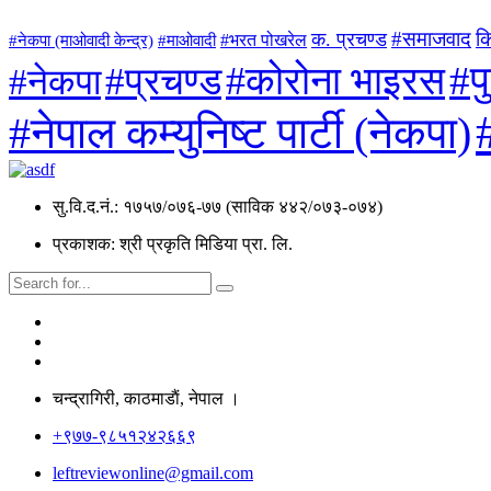
#समाजवाद
क
क. प्रचण्ड
#माओवादी
#भरत पोखरेल
#नेकपा (माओवादी केन्द्र)
#प
#कोरोना भाइरस
#प्रचण्ड
#नेकपा
#नेपाल कम्युनिष्ट पार्टी (नेकपा)
सु.वि.द.नं.: १७५७/०७६-७७ (साविक ४४२/०७३-०७४)
प्रकाशक: श्री प्रकृति मिडिया प्रा. लि.
चन्द्रागिरी, काठमाडाैं, नेपाल ।
+९७७-९८५१२४२६६९
leftreviewonline@gmail.com