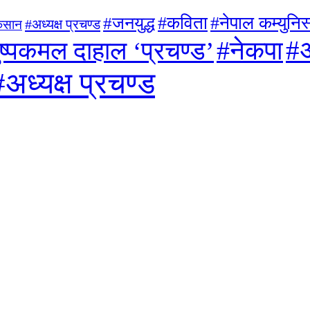
#जनयुद्ध
#कविता
#नेपाल कम्युनिस्
#अध्यक्ष प्रचण्ड
िसान
#अ
#नेकपा
ुष्पकमल दाहाल ‘प्रचण्ड’
#अध्यक्ष प्रचण्ड