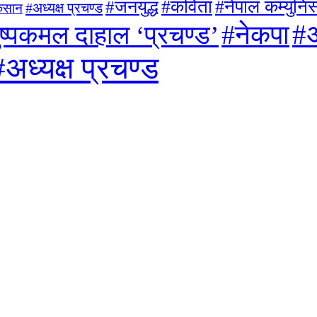
#जनयुद्ध
#कविता
#नेपाल कम्युनिस्
#अध्यक्ष प्रचण्ड
िसान
#अ
#नेकपा
ुष्पकमल दाहाल ‘प्रचण्ड’
#अध्यक्ष प्रचण्ड