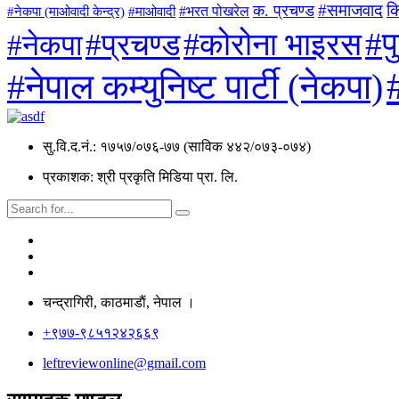
#समाजवाद
क
क. प्रचण्ड
#माओवादी
#भरत पोखरेल
#नेकपा (माओवादी केन्द्र)
#प
#कोरोना भाइरस
#प्रचण्ड
#नेकपा
#नेपाल कम्युनिष्ट पार्टी (नेकपा)
सु.वि.द.नं.: १७५७/०७६-७७ (साविक ४४२/०७३-०७४)
प्रकाशक: श्री प्रकृति मिडिया प्रा. लि.
चन्द्रागिरी, काठमाडाैं, नेपाल ।
+९७७-९८५१२४२६६९
leftreviewonline@gmail.com