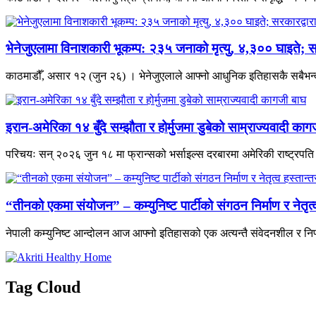
भेनेजुएलामा विनाशकारी भूकम्प: २३५ जनाको मृत्यु, ४,३०० घाइते; स
काठमाडौँ, असार १२ (जुन २६) । भेनेजुएलाले आफ्नो आधुनिक इतिहासकै सबैभन्दा 
इरान-अमेरिका १४ बुँदे सम्झौता र होर्मुजमा डुबेको साम्राज्यवादी काग
परिचयः सन् २०२६ जुन १८ मा फ्रान्सको भर्साइल्स दरबारमा अमेरिकी राष्ट्रपति डो
“तीनको एकमा संयोजन” – कम्युनिष्ट पार्टीको संगठन निर्माण र नेतृ
नेपाली कम्युनिष्ट आन्दोलन आज आफ्नो इतिहासको एक अत्यन्तै संवेदनशील र निर
Tag Cloud