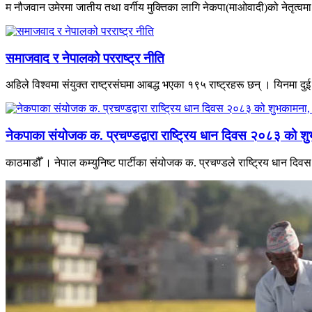
म नौजवान उमेरमा जातीय तथा वर्गीय मुक्तिका लागि नेकपा(माओवादी)को नेतृत्वमा भ
समाजवाद र नेपालको परराष्ट्र नीति
अहिले विश्वमा संयुक्त राष्ट्रसंघमा आबद्ध भएका १९५ राष्ट्रहरू छन् । यिनमा दुई
नेकपाका संयोजक क. प्रचण्डद्वारा राष्ट्रिय धान दिवस २०८३ को शु
काठमाडौँ । नेपाल कम्युनिष्ट पार्टीका संयोजक क. प्रचण्डले राष्ट्रिय धान द