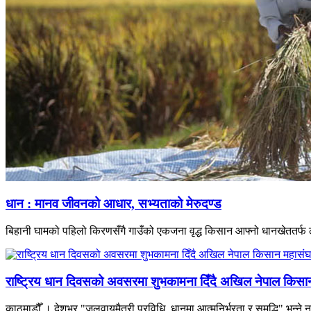
धान : मानव जीवनको आधार, सभ्यताको मेरुदण्ड
बिहानी घामको पहिलो किरणसँगै गाउँको एकजना वृद्ध किसान आफ्नो धानखेततर्फ ल
राष्ट्रिय धान दिवसको अवसरमा शुभकामना दिँदै अखिल नेपाल किसान म
काठमाडौँ । देशभर "जलवायुमैत्री प्रविधि, धानमा आत्मनिर्भरता र समृद्धि" भन्