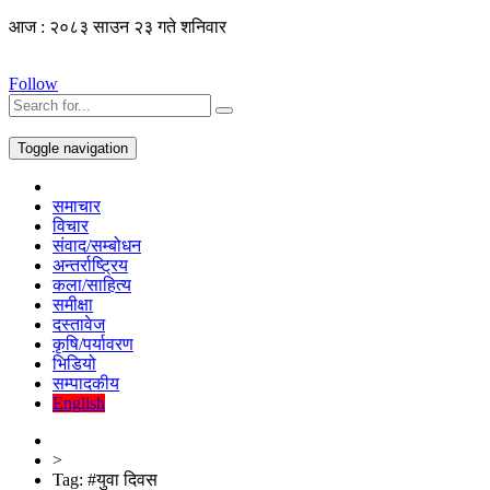
आज : २०८३ साउन २३ गते शनिवार
Follow
Toggle navigation
समाचार
विचार
संवाद/सम्बोधन
अन्तर्राष्ट्रिय
कला/साहित्य
समीक्षा
दस्तावेज
कृषि/पर्यावरण
भिडियो
सम्पादकीय
English
>
Tag:
#युवा दिवस