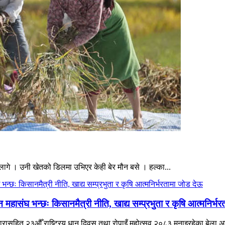
ागे । उनी खेतको डिलमा उभिएर केही बेर मौन बसे । हल्का...
हासंघ भन्छः किसानमैत्री नीति, खाद्य सम्प्रभुता र कृषि आत्मनिर्भ
ने नारासहित २३औँ राष्ट्रिय धान दिवस तथा रोपाइँ महोत्सव २०८३ मनाइरहेका बेला 