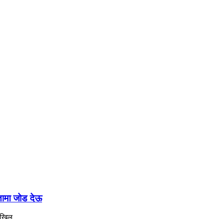
रतामा जोड देऊ
अखिल...