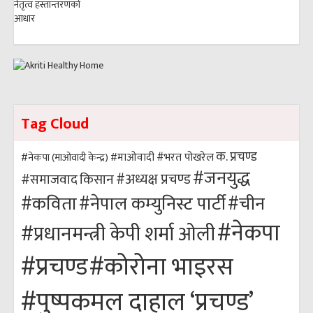
Tag Cloud
क. प्रचण्ड
#भरत पोखरेल
#नेकपा (माओवादी केन्द्र)
#माओवादी
#जनयुद्ध
#अध्यक्ष प्रचण्ड
किसान
#समाजवाद
#कविता
#नेपाल कम्युनिस्ट पार्टी
#चीन
#नेकपा
#प्रधानमन्त्री केपी शर्मा ओली
#कोरोना भाइरस
#प्रचण्ड
#पुष्पकमल दाहाल ‘प्रचण्ड’