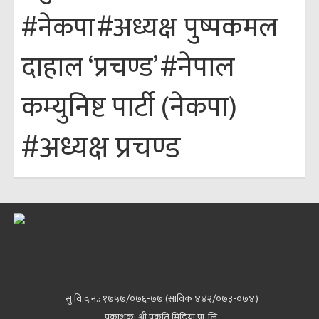
#अध्यक्ष पुष्पकमल
#नेकपा
#नेपाल
दाहाल ‘प्रचण्ड’
कम्युनिष्ट पार्टी (नेकपा)
#अध्यक्ष प्रचण्ड
सु.वि.द.नं.: १७५७/०७६-७७ (साविक ४४२/०७३-०७४)
प्रकाशक: श्री प्रकृति मिडिया प्रा. लि.