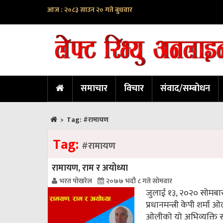
आज : २०८३ साउन २० गते बुधवार
समाचार
विचार
संवाद/सम्बोधन
>
Tag:
#रामायण
Tag:
#रामायण
रामायण, राम र अयोध्या
भरत पोखरेल
२०७७ भदौ ८ गते सोमवार
जुलाई १३, २०२० सोमबा
प्रधानमन्त्री केपी शर्म
ओलीको यो अभिव्यक्ति स