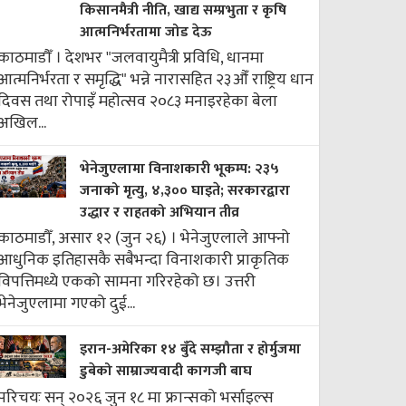
किसानमैत्री नीति, खाद्य सम्प्रभुता र कृषि
आत्मनिर्भरतामा जोड देऊ
काठमाडौँ । देशभर "जलवायुमैत्री प्रविधि, धानमा
आत्मनिर्भरता र समृद्धि" भन्ने नारासहित २३औँ राष्ट्रिय धान
दिवस तथा रोपाइँ महोत्सव २०८३ मनाइरहेका बेला
अखिल...
भेनेजुएलामा विनाशकारी भूकम्प: २३५
जनाको मृत्यु, ४,३०० घाइते; सरकारद्वारा
उद्धार र राहतको अभियान तीव्र
काठमाडौँ, असार १२ (जुन २६) । भेनेजुएलाले आफ्नो
आधुनिक इतिहासकै सबैभन्दा विनाशकारी प्राकृतिक
विपत्तिमध्ये एकको सामना गरिरहेको छ। उत्तरी
भेनेजुएलामा गएको दुई...
इरान-अमेरिका १४ बुँदे सम्झौता र होर्मुजमा
डुबेको साम्राज्यवादी कागजी बाघ
परिचयः सन् २०२६ जुन १८ मा फ्रान्सको भर्साइल्स