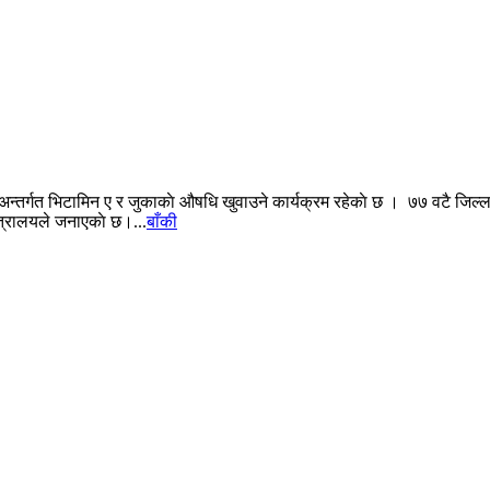
ण अन्तर्गत भिटामिन ए र जुकाकाे औषधि खुवाउने कार्यक्रम रहेकाे छ । ७७ वटै जिल
्त्रालयले जनाएकाे छ।...
बाँकी