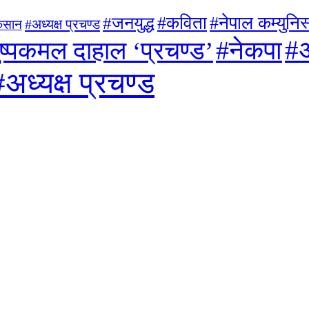
#जनयुद्ध
#कविता
#नेपाल कम्युनिस्
#अध्यक्ष प्रचण्ड
िसान
#अ
#नेकपा
ुष्पकमल दाहाल ‘प्रचण्ड’
#अध्यक्ष प्रचण्ड