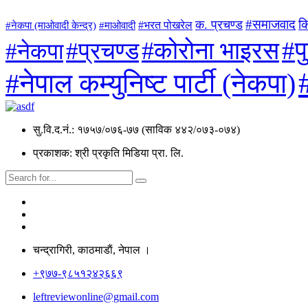
#समाजवाद
क
क. प्रचण्ड
#माओवादी
#भरत पोखरेल
#नेकपा (माओवादी केन्द्र)
#प
#कोरोना भाइरस
#प्रचण्ड
#नेकपा
#नेपाल कम्युनिष्ट पार्टी (नेकपा)
सु.वि.द.नं.: १७५७/०७६-७७ (साविक ४४२/०७३-०७४)
प्रकाशक: श्री प्रकृति मिडिया प्रा. लि.
चन्द्रागिरी, काठमाडाैं, नेपाल ।
+९७७-९८५१२४२६६९
leftreviewonline@gmail.com