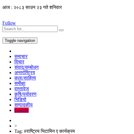
आज : २०८३ साउन २३ गते शनिवार
Follow
Toggle navigation
समाचार
विचार
संवाद/सम्बोधन
अन्तर्राष्ट्रिय
कला/साहित्य
समीक्षा
दस्तावेज
कृषि/पर्यावरण
भिडियो
सम्पादकीय
English
>
Tag:
#राष्ट्रिय भिटामिन ए कार्यक्रम