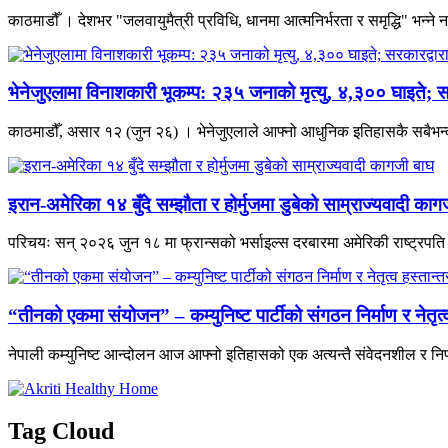
काठमाडौँ । देशभर "जलवायुमैत्री प्रविधि, धानमा आत्मनिर्भरता र समृद्धि" भन्
भेनेजुएलामा विनाशकारी भूकम्प: २३५ जनाको मृत्यु, ४,३०० घाइते; स
काठमाडौँ, असार १२ (जुन २६) । भेनेजुएलाले आफ्नो आधुनिक इतिहासकै सबैभन्दा 
इरान-अमेरिका १४ बुँदे सम्झौता र होर्मुजमा डुबेको साम्राज्यवादी काग
परिचयः सन् २०२६ जुन १८ मा फ्रान्सको भर्साइल्स दरबारमा अमेरिकी राष्ट्रपति डो
“तीनको एकमा संयोजन” – कम्युनिष्ट पार्टीको संगठन निर्माण र नेतृ
नेपाली कम्युनिष्ट आन्दोलन आज आफ्नो इतिहासको एक अत्यन्तै संवेदनशील र निर
Tag Cloud