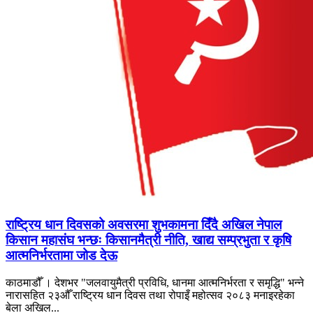
राष्ट्रिय धान दिवसको अवसरमा शुभकामना दिँदै अखिल नेपाल
किसान महासंघ भन्छः किसानमैत्री नीति, खाद्य सम्प्रभुता र कृषि
आत्मनिर्भरतामा जोड देऊ
काठमाडौँ । देशभर "जलवायुमैत्री प्रविधि, धानमा आत्मनिर्भरता र समृद्धि" भन्ने
नारासहित २३औँ राष्ट्रिय धान दिवस तथा रोपाइँ महोत्सव २०८३ मनाइरहेका
बेला अखिल...