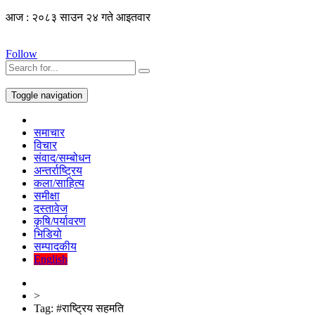
आज : २०८३ साउन २४ गते आइतवार
Follow
Toggle navigation
समाचार
विचार
संवाद/सम्बोधन
अन्तर्राष्ट्रिय
कला/साहित्य
समीक्षा
दस्तावेज
कृषि/पर्यावरण
भिडियो
सम्पादकीय
English
>
Tag:
#राष्ट्रिय सहमति