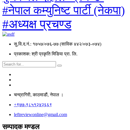
#नेपाल कम्युनिष्ट पार्टी (नेकपा)
#अध्यक्ष प्रचण्ड
सु.वि.द.नं.: १७५७/०७६-७७ (साविक ४४२/०७३-०७४)
प्रकाशक: श्री प्रकृति मिडिया प्रा. लि.
चन्द्रागिरी, काठमाडाैं, नेपाल ।
+९७७-९८५१२४२६६९
leftreviewonline@gmail.com
सम्पादक मण्डल