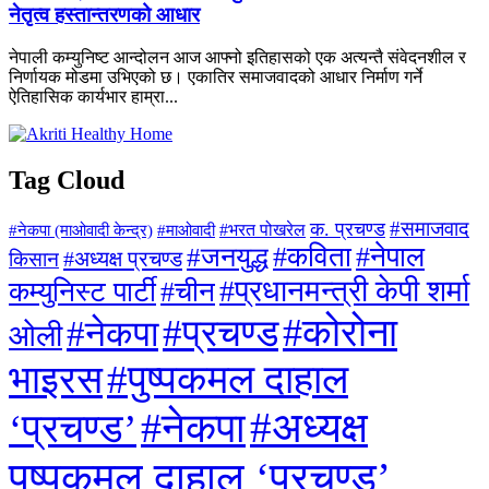
नेतृत्व हस्तान्तरणको आधार
नेपाली कम्युनिष्ट आन्दोलन आज आफ्नो इतिहासको एक अत्यन्तै संवेदनशील र
निर्णायक मोडमा उभिएको छ। एकातिर समाजवादको आधार निर्माण गर्ने
ऐतिहासिक कार्यभार हाम्रा...
Tag Cloud
#समाजवाद
क. प्रचण्ड
#माओवादी
#भरत पोखरेल
#नेकपा (माओवादी केन्द्र)
#जनयुद्ध
#कविता
#नेपाल
#अध्यक्ष प्रचण्ड
किसान
#प्रधानमन्त्री केपी शर्मा
कम्युनिस्ट पार्टी
#चीन
#कोरोना
#प्रचण्ड
#नेकपा
ओली
#पुष्पकमल दाहाल
भाइरस
#अध्यक्ष
#नेकपा
‘प्रचण्ड’
पुष्पकमल दाहाल ‘प्रचण्ड’