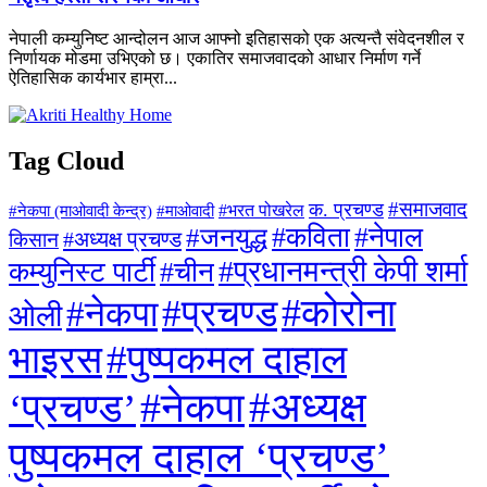
नेपाली कम्युनिष्ट आन्दोलन आज आफ्नो इतिहासको एक अत्यन्तै संवेदनशील र
निर्णायक मोडमा उभिएको छ। एकातिर समाजवादको आधार निर्माण गर्ने
ऐतिहासिक कार्यभार हाम्रा...
Tag Cloud
#समाजवाद
क. प्रचण्ड
#माओवादी
#भरत पोखरेल
#नेकपा (माओवादी केन्द्र)
#जनयुद्ध
#कविता
#नेपाल
#अध्यक्ष प्रचण्ड
किसान
#प्रधानमन्त्री केपी शर्मा
कम्युनिस्ट पार्टी
#चीन
#कोरोना
#प्रचण्ड
#नेकपा
ओली
#पुष्पकमल दाहाल
भाइरस
#अध्यक्ष
#नेकपा
‘प्रचण्ड’
पुष्पकमल दाहाल ‘प्रचण्ड’