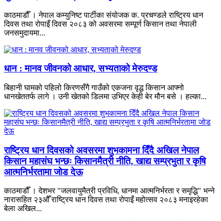
काठमाडौँ । नेपाल कम्युनिष्ट पार्टीका संयोजक क. प्रचण्डले राष्ट्रिय धान
दिवस तथा रोपाइँ दिवस २०८३ को अवसरमा सम्पूर्ण किसान तथा नेपाली
जनसमुदायमा...
धान : मानव जीवनको आधार, सभ्यताको मेरुदण्ड
बिहानी घामको पहिलो किरणसँगै गाउँको एकजना वृद्ध किसान आफ्नो
धानखेततर्फ लागे । उनी खेतको डिलमा उभिएर केही बेर मौन बसे । हल्का...
राष्ट्रिय धान दिवसको अवसरमा शुभकामना दिँदै अखिल नेपाल
किसान महासंघ भन्छः किसानमैत्री नीति, खाद्य सम्प्रभुता र कृषि
आत्मनिर्भरतामा जोड देऊ
काठमाडौँ । देशभर "जलवायुमैत्री प्रविधि, धानमा आत्मनिर्भरता र समृद्धि" भन्ने
नारासहित २३औँ राष्ट्रिय धान दिवस तथा रोपाइँ महोत्सव २०८३ मनाइरहेका
बेला अखिल...