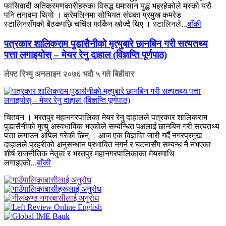
फासिवादी अतिक्रमणकारीहरुका विरुद्ध घमासान युद्ध भइरहेकोले मस्को यसै
पनि तनावमा थियो । क्रेमलिनमा सोभियत संघका प्रमुख कमरेड
स्टालिनसँगको बैठकपछि चर्चिल फर्किन खोज्दै थिए । स्टालिनले...
बाँकी
पत्रकार शालिकराम पुडासैनीकाे मृत्युबारे छानबिन गरी सत्यतथ्य
पत्ता लगाइयोस् – मेयर रेनु दाहाल (विज्ञप्ति पूर्णपाठ)
लेफ्ट रिभ्यु अनलाइन
२०७६ भदौ ५ गते बिहीवार
चितवन । भरतपुर महानगरपालिका मेयर रेनु दाहालले पत्रकार शालिकराम
पुडासैनीकाे मृत्यु अस्वभाविक भएकाेले सम्बन्धित पक्षलाई छानबिन गरी सत्यतथ्य
पत्ता लगाउन अपिल गरेकी छिन् । आज एक विज्ञप्ति जारी गर्दै नगरप्रमुख
दाहालले प्रहरीको अनुसन्धान प्रभावित नगर्न र घटनासँग सम्बन्ध नै नभएका
शीर्ष राजनीतिक नेतृत्व र भरतपुर महानगरपालिकाका मेयरमाथि
लगाइएकाे...
बाँकी