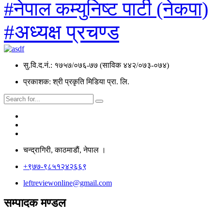
#नेपाल कम्युनिष्ट पार्टी (नेकपा)
#अध्यक्ष प्रचण्ड
सु.वि.द.नं.: १७५७/०७६-७७ (साविक ४४२/०७३-०७४)
प्रकाशक: श्री प्रकृति मिडिया प्रा. लि.
चन्द्रागिरी, काठमाडाैं, नेपाल ।
+९७७-९८५१२४२६६९
leftreviewonline@gmail.com
सम्पादक मण्डल