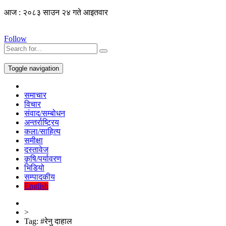
आज : २०८३ साउन २४ गते आइतवार
Follow
Toggle navigation
समाचार
विचार
संवाद/सम्बोधन
अन्तर्राष्ट्रिय
कला/साहित्य
समीक्षा
दस्तावेज
कृषि/पर्यावरण
भिडियो
सम्पादकीय
English
>
Tag:
#रेनु दाहाल